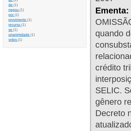
ao
(1)
de
(1)
Ementa:
negou
(1)
por
(1)
OMISSÃO
provimento
(1)
recurso
(1)
se
(1)
quando d
unanimidade
(1)
votos
(1)
consubst
relaciona
crédito tr
interpos
SELIC. S
gênero re
Decreto n
atualizad