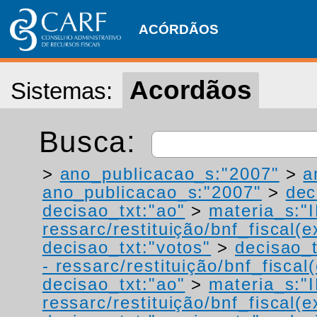
ACÓRDÃOS
Acordãos
Sistemas:
Busca:
>
ano_publicacao_s:"2007"
>
a
ano_publicacao_s:"2007"
>
dec
decisao_txt:"ao"
>
materia_s:"
ressarc/restituição/bnf_fiscal(ex
decisao_txt:"votos"
>
decisao_t
- ressarc/restituição/bnf_fiscal(
decisao_txt:"ao"
>
materia_s:"
ressarc/restituição/bnf_fiscal(ex