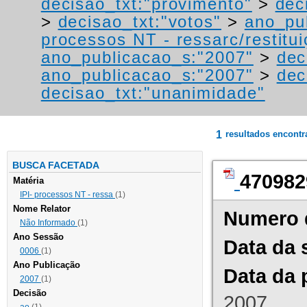
decisao_txt:"provimento"
>
dec
>
decisao_txt:"votos"
>
ano_pu
processos NT - ressarc/restituiç
ano_publicacao_s:"2007"
>
dec
ano_publicacao_s:"2007"
>
dec
decisao_txt:"unanimidade"
1
resultados encont
BUSCA FACETADA
470982
Matéria
IPI- processos NT - ressa
(1)
Nome Relator
Numero 
Não Informado
(1)
Ano Sessão
Data da 
0006
(1)
Ano Publicação
Data da 
2007
(1)
Decisão
2007