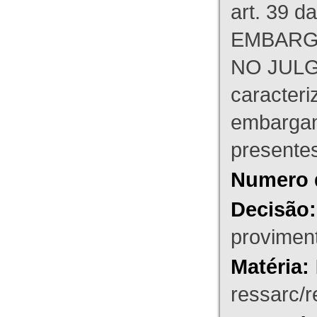
art. 39 d
EMBARG
NO JULG
caracteri
embargant
presente
Numero 
Decisão:
proviment
Matéria:
ressarc/re