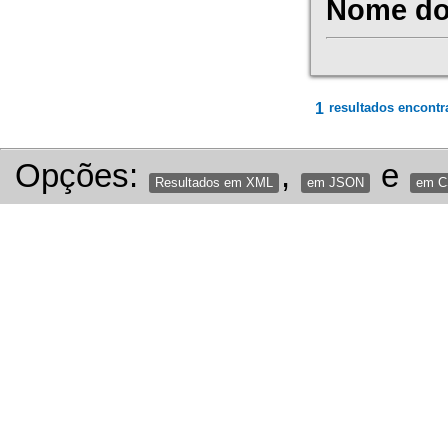
Nome do 
1
resultados encontr
Opções:
,
e
Resultados em XML
em JSON
em 