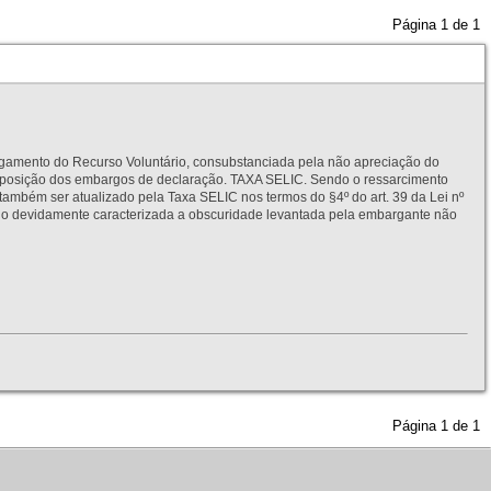
Página
1
de
1
to do Recurso Voluntário, consubstanciada pela não apreciação do
interposição dos embargos de declaração. TAXA SELIC. Sendo o ressarcimento
também ser atualizado pela Taxa SELIC nos termos do §4º do art. 39 da Lei nº
idamente caracterizada a obscuridade levantada pela embargante não
Página
1
de
1