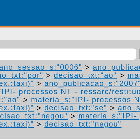
ano_sessao_s:"0006"
>
ano_publica
ao_txt:"por"
>
decisao_txt:"ao"
>
mat
ex.:taxi)"
>
ano_publicacao_s:"2007
IPI- processos NT - ressarc/restituiç
t:"ao"
>
materia_s:"IPI- processos N
ex.:taxi)"
>
decisao_txt:"se"
>
ano_s
cisao_txt:"negou"
>
materia_s:"IPI-
ex.:taxi)"
>
decisao_txt:"negou"