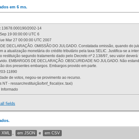
rados em 6 ms.
:
13678.000190/2002-14
Sep 19 00:00:00 UTC 6
ue Mar 27 00:00:00 UTC 2007
 DECLARAÇÃO. OMISSÃO DO JULGADO. Constatada omissão, quando do julgamen
m a atualização monetária do crédito tributário pela taxa SELIC. Justifica-se a 
 restituição segundo tratamento dado pelo Decreto nº 2.138/97, seu valor deverá 
rovido. EMBARGOS DE DECLARAÇÃO. OBSCURIDADE NO JULGADO. Não estando dev
osição dos presentes embargos. Embargos provido em parte.
03-11890
ade de votos, negou-se provimento ao recurso.
 NT - ressarc/restituição/bnf_fiscal(ex.:taxi)
Informado
all fields
ados.
m XML
,
em JSON
e
em CSV