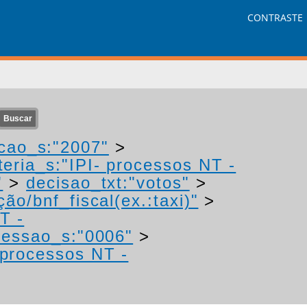
CONTRASTE
cao_s:"2007"
>
eria_s:"IPI- processos NT -
"
>
decisao_txt:"votos"
>
ão/bnf_fiscal(ex.:taxi)"
>
T -
essao_s:"0006"
>
 processos NT -