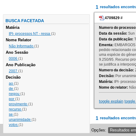
1
resultados encont
4709829
#
BUSCA FACETADA
Matéria
Numero do processo
Data da sessão:
Sun 
IPI- processos NT - ressa
(1)
Data da publicação:
T
Nome Relator
Ementa:
EMBARGOS DE
Não Informado
(1)
pedido relacionado co
Ano Sessão
uma espécie do gênero
0006
(1)
9.250/95. Recurso p
se justifica a interp
Ano Publicação
Numero da decisão:
2
2007
(1)
Decisão:
Por unanimid
Decisão
Matéria:
IPI- processos
ao
(1)
Nome do relator:
Não 
de
(1)
negou
(1)
por
(1)
toggle explain
toggle 
provimento
(1)
recurso
(1)
se
(1)
1
resultados encontr
unanimidade
(1)
votos
(1)
Opções:
Resultados e