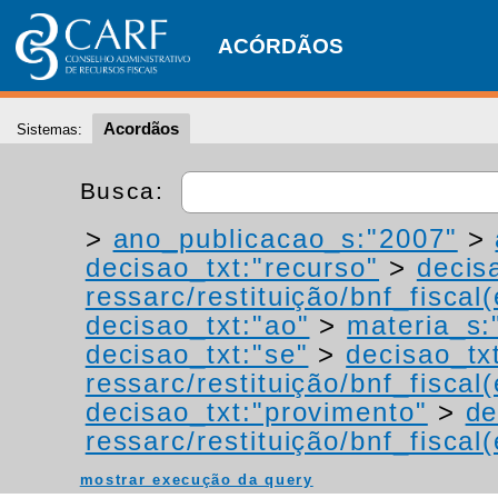
ACÓRDÃOS
Acordãos
Sistemas:
Busca:
>
ano_publicacao_s:"2007"
>
decisao_txt:"recurso"
>
decis
ressarc/restituição/bnf_fiscal(
decisao_txt:"ao"
>
materia_s:"
decisao_txt:"se"
>
decisao_tx
ressarc/restituição/bnf_fiscal(
decisao_txt:"provimento"
>
de
ressarc/restituição/bnf_fiscal(
mostrar execução da query