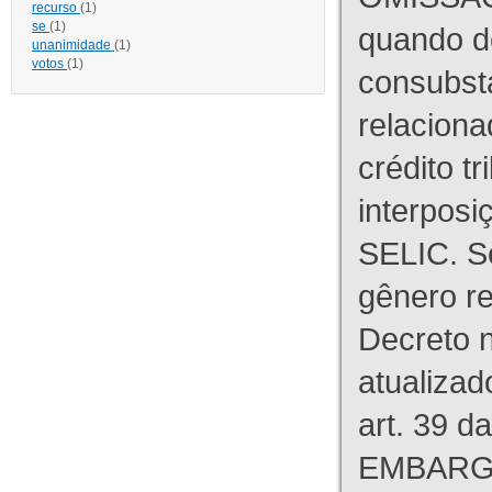
recurso
(1)
se
(1)
quando d
unanimidade
(1)
votos
(1)
consubst
relaciona
crédito tr
interpos
SELIC. S
gênero re
Decreto n
atualizad
art. 39 d
EMBARG