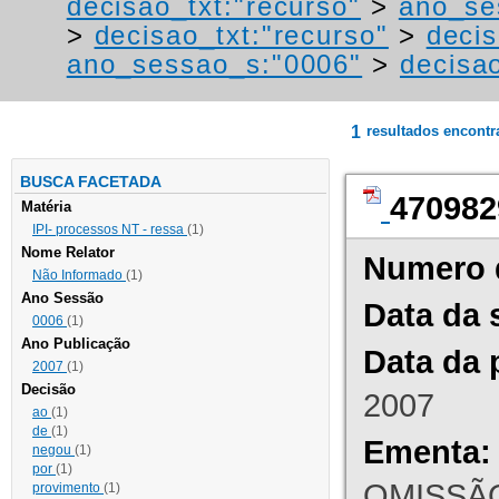
decisao_txt:"recurso"
>
ano_se
>
decisao_txt:"recurso"
>
decis
ano_sessao_s:"0006"
>
decisao
1
resultados encont
BUSCA FACETADA
470982
Matéria
IPI- processos NT - ressa
(1)
Nome Relator
Numero 
Não Informado
(1)
Ano Sessão
Data da 
0006
(1)
Ano Publicação
Data da 
2007
(1)
Decisão
2007
ao
(1)
de
(1)
Ementa:
negou
(1)
por
(1)
OMISSÃO
provimento
(1)