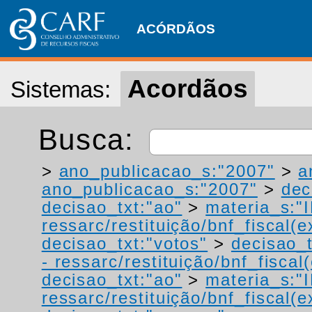
ACÓRDÃOS
Acordãos
Sistemas:
Busca:
>
ano_publicacao_s:"2007"
>
a
ano_publicacao_s:"2007"
>
dec
decisao_txt:"ao"
>
materia_s:"
ressarc/restituição/bnf_fiscal(ex
decisao_txt:"votos"
>
decisao_t
- ressarc/restituição/bnf_fiscal(
decisao_txt:"ao"
>
materia_s:"
ressarc/restituição/bnf_fiscal(ex