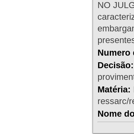
NO JULG
caracteri
embargant
presente
Numero 
Decisão:
proviment
Matéria:
ressarc/re
Nome do 