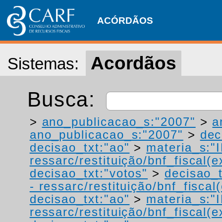
ACÓRDÃOS
Acordãos
Sistemas:
Busca:
>
ano_publicacao_s:"2007"
>
a
ano_publicacao_s:"2007"
>
dec
decisao_txt:"ao"
>
materia_s:"
ressarc/restituição/bnf_fiscal(ex
decisao_txt:"votos"
>
decisao_t
- ressarc/restituição/bnf_fiscal(
decisao_txt:"ao"
>
materia_s:"
ressarc/restituição/bnf_fiscal(ex