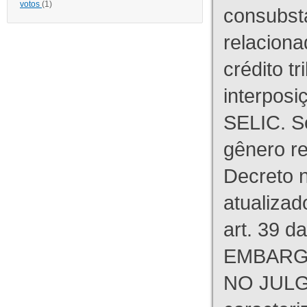
votos
(1)
consubst
relaciona
crédito tr
interpos
SELIC. S
gênero re
Decreto n
atualizad
art. 39 d
EMBARG
NO JULG