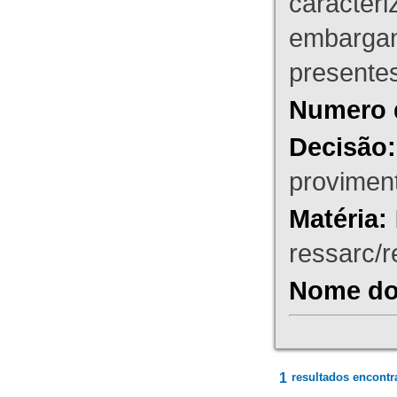
caracteri
embargant
presente
Numero 
Decisão:
proviment
Matéria:
ressarc/re
Nome do 
1
resultados encontr