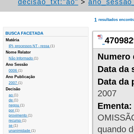
decisao_txt:"ao"
>
ano_sessao
1
resultados encont
BUSCA FACETADA
470982
Matéria
IPI- processos NT - ressa
(1)
Nome Relator
Numero 
Não Informado
(1)
Ano Sessão
Data da 
0006
(1)
Ano Publicação
Data da 
2007
(1)
Decisão
2007
ao
(1)
de
(1)
Ementa:
negou
(1)
por
(1)
OMISSÃO
provimento
(1)
recurso
(1)
se
(1)
quando d
unanimidade
(1)