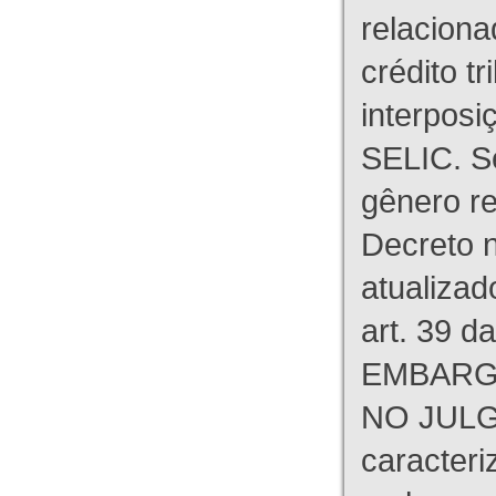
relaciona
crédito tr
interpos
SELIC. S
gênero re
Decreto n
atualizad
art. 39 d
EMBARG
NO JULG
caracteri