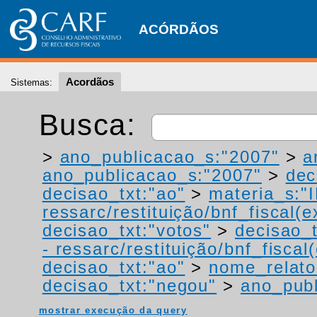
ACÓRDÃOS
Acordãos
Sistemas:
Busca:
>
ano_publicacao_s:"2007"
>
a
ano_publicacao_s:"2007"
>
dec
decisao_txt:"ao"
>
materia_s:"
ressarc/restituição/bnf_fiscal(ex
decisao_txt:"votos"
>
decisao_t
- ressarc/restituição/bnf_fiscal(
decisao_txt:"ao"
>
nome_relato
decisao_txt:"negou"
>
ano_publ
mostrar execução da query