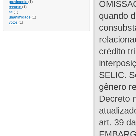
OMISSÃO
provimento
(1)
recurso
(1)
se
(1)
quando d
unanimidade
(1)
votos
(1)
consubst
relaciona
crédito tr
interpos
SELIC. S
gênero re
Decreto n
atualizad
art. 39 d
EMBARG