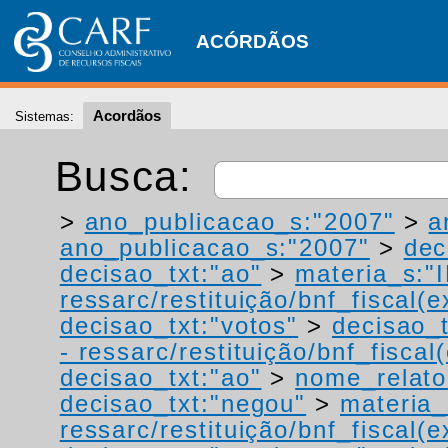
ACÓRDÃOS
Acordãos
Sistemas:
Busca:
>
ano_publicacao_s:"2007"
>
a
ano_publicacao_s:"2007"
>
dec
decisao_txt:"ao"
>
materia_s:"
ressarc/restituição/bnf_fiscal(ex
decisao_txt:"votos"
>
decisao_t
- ressarc/restituição/bnf_fiscal(
decisao_txt:"ao"
>
nome_relato
decisao_txt:"negou"
>
materia_
ressarc/restituição/bnf_fiscal(ex