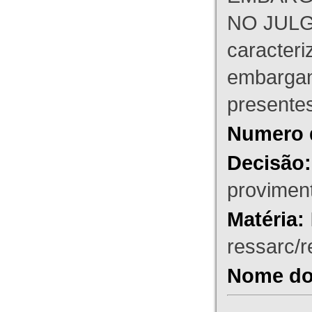
NO JULG
caracteri
embargant
presente
Numero 
Decisão:
proviment
Matéria:
ressarc/re
Nome do 