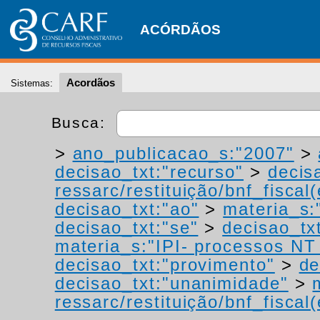
ACÓRDÃOS
Acordãos
Sistemas:
Busca:
>
ano_publicacao_s:"2007"
>
decisao_txt:"recurso"
>
decis
ressarc/restituição/bnf_fiscal(
decisao_txt:"ao"
>
materia_s:"
decisao_txt:"se"
>
decisao_tx
materia_s:"IPI- processos NT -
decisao_txt:"provimento"
>
de
decisao_txt:"unanimidade"
>
ressarc/restituição/bnf_fiscal(