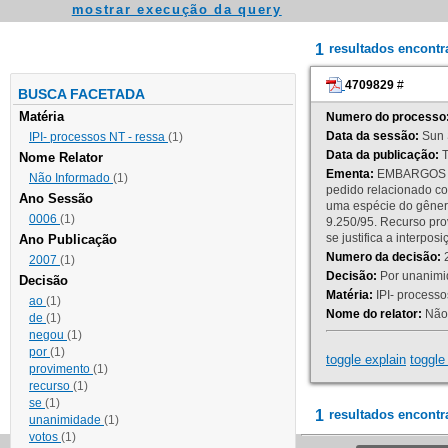
mostrar execução da query
1
resultados encont
4709829
#
BUSCA FACETADA
Matéria
Numero do processo
Data da sessão:
Sun 
IPI- processos NT - ressa
(1)
Data da publicação:
T
Nome Relator
Ementa:
EMBARGOS DE
Não Informado
(1)
pedido relacionado co
Ano Sessão
uma espécie do gênero
0006
(1)
9.250/95. Recurso p
se justifica a interp
Ano Publicação
Numero da decisão:
2
2007
(1)
Decisão:
Por unanimid
Decisão
Matéria:
IPI- processos
ao
(1)
Nome do relator:
Não 
de
(1)
negou
(1)
por
(1)
toggle explain
toggle 
provimento
(1)
recurso
(1)
se
(1)
1
resultados encontr
unanimidade
(1)
votos
(1)