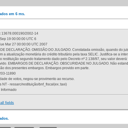
rados em 6 ms.
:
13678.000190/2002-14
Sep 19 00:00:00 UTC 6
ue Mar 27 00:00:00 UTC 2007
 DECLARAÇÃO. OMISSÃO DO JULGADO. Constatada omissão, quando do julgamen
m a atualização monetária do crédito tributário pela taxa SELIC. Justifica-se a 
 restituição segundo tratamento dado pelo Decreto nº 2.138/97, seu valor deverá 
rovido. EMBARGOS DE DECLARAÇÃO. OBSCURIDADE NO JULGADO. Não estando dev
osição dos presentes embargos. Embargos provido em parte.
03-11890
ade de votos, negou-se provimento ao recurso.
 NT - ressarc/restituição/bnf_fiscal(ex.:taxi)
Informado
all fields
ados.