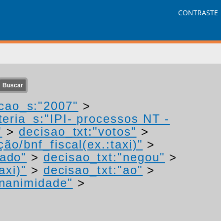
CONTRASTE
cao_s:"2007"
>
eria_s:"IPI- processos NT -
"
>
decisao_txt:"votos"
>
ão/bnf_fiscal(ex.:taxi)"
>
mado"
>
decisao_txt:"negou"
>
axi)"
>
decisao_txt:"ao"
>
unanimidade"
>