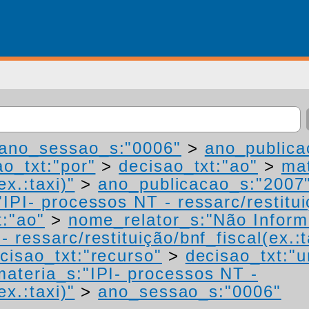
ano_sessao_s:"0006"
>
ano_publica
ao_txt:"por"
>
decisao_txt:"ao"
>
mat
ex.:taxi)"
>
ano_publicacao_s:"2007
IPI- processos NT - ressarc/restituiç
t:"ao"
>
nome_relator_s:"Não Infor
 ressarc/restituição/bnf_fiscal(ex.:t
cisao_txt:"recurso"
>
decisao_txt:"
materia_s:"IPI- processos NT -
ex.:taxi)"
>
ano_sessao_s:"0006"