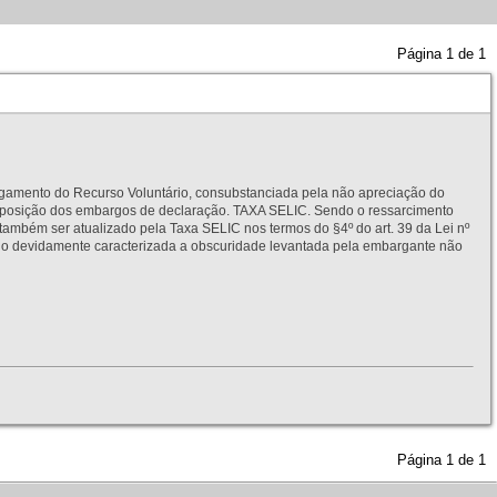
Página
1
de
1
to do Recurso Voluntário, consubstanciada pela não apreciação do
interposição dos embargos de declaração. TAXA SELIC. Sendo o ressarcimento
também ser atualizado pela Taxa SELIC nos termos do §4º do art. 39 da Lei nº
idamente caracterizada a obscuridade levantada pela embargante não
Página
1
de
1