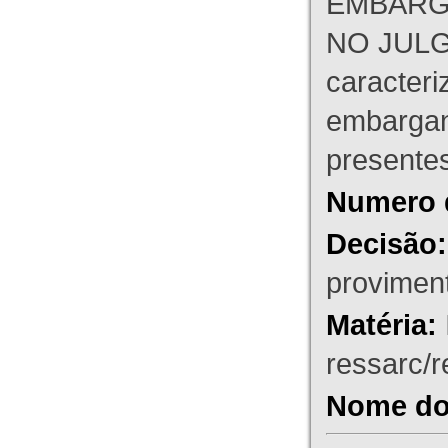
EMBARG
NO JULG
caracteri
embargant
presente
Numero 
Decisão:
proviment
Matéria:
ressarc/re
Nome do 