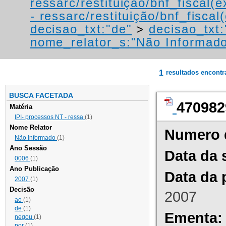
ressarc/restituição/bnf_fiscal(ex
- ressarc/restituição/bnf_fiscal(
decisao_txt:"de"
>
decisao_txt
nome_relator_s:"Não Informad
1
resultados encont
BUSCA FACETADA
470982
Matéria
IPI- processos NT - ressa
(1)
Nome Relator
Numero 
Não Informado
(1)
Ano Sessão
Data da 
0006
(1)
Ano Publicação
Data da 
2007
(1)
Decisão
2007
ao
(1)
de
(1)
Ementa:
negou
(1)
por
(1)