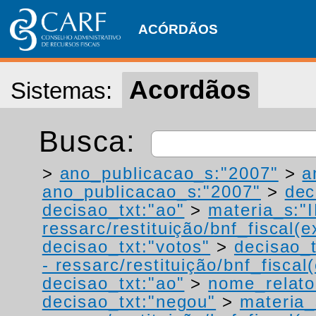
ACÓRDÃOS
Acordãos
Sistemas:
Busca:
>
ano_publicacao_s:"2007"
>
a
ano_publicacao_s:"2007"
>
dec
decisao_txt:"ao"
>
materia_s:"
ressarc/restituição/bnf_fiscal(ex
decisao_txt:"votos"
>
decisao_t
- ressarc/restituição/bnf_fiscal(
decisao_txt:"ao"
>
nome_relato
decisao_txt:"negou"
>
materia_