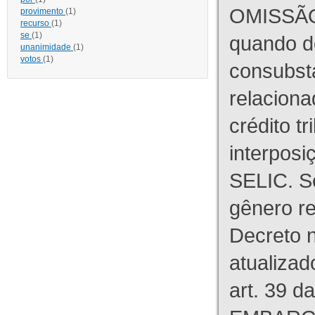
OMISSÃO
provimento
(1)
recurso
(1)
se
(1)
quando d
unanimidade
(1)
votos
(1)
consubst
relaciona
crédito tr
interpos
SELIC. S
gênero re
Decreto n
atualizad
art. 39 d