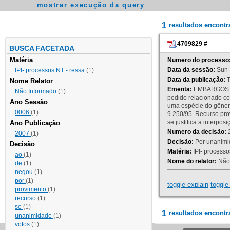
mostrar execução da query
1
resultados encont
4709829
#
BUSCA FACETADA
Matéria
Numero do processo
Data da sessão:
Sun 
IPI- processos NT - ressa
(1)
Data da publicação:
T
Nome Relator
Ementa:
EMBARGOS DE
Não Informado
(1)
pedido relacionado co
Ano Sessão
uma espécie do gênero
0006
(1)
9.250/95. Recurso p
se justifica a interp
Ano Publicação
Numero da decisão:
2
2007
(1)
Decisão:
Por unanimid
Decisão
Matéria:
IPI- processos
ao
(1)
Nome do relator:
Não 
de
(1)
negou
(1)
por
(1)
toggle explain
toggle 
provimento
(1)
recurso
(1)
se
(1)
1
resultados encontr
unanimidade
(1)
votos
(1)