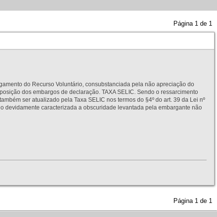
Página
1
de
1
to do Recurso Voluntário, consubstanciada pela não apreciação do
interposição dos embargos de declaração. TAXA SELIC. Sendo o ressarcimento
também ser atualizado pela Taxa SELIC nos termos do §4º do art. 39 da Lei nº
idamente caracterizada a obscuridade levantada pela embargante não
Página
1
de
1