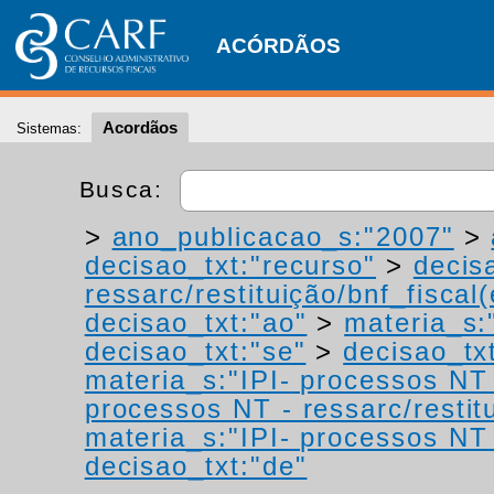
ACÓRDÃOS
Acordãos
Sistemas:
Busca:
>
ano_publicacao_s:"2007"
>
decisao_txt:"recurso"
>
decis
ressarc/restituição/bnf_fiscal(
decisao_txt:"ao"
>
materia_s:"
decisao_txt:"se"
>
decisao_tx
materia_s:"IPI- processos NT -
processos NT - ressarc/restitu
materia_s:"IPI- processos NT -
decisao_txt:"de"