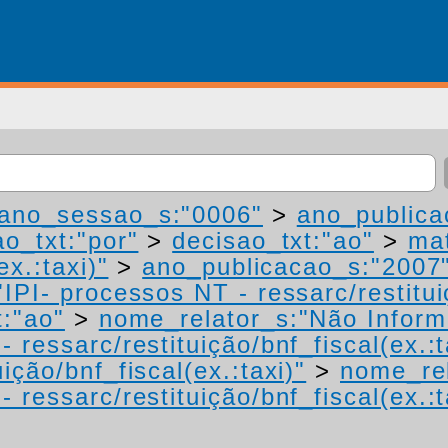
ano_sessao_s:"0006"
>
ano_publica
ao_txt:"por"
>
decisao_txt:"ao"
>
mat
ex.:taxi)"
>
ano_publicacao_s:"2007
IPI- processos NT - ressarc/restituiç
t:"ao"
>
nome_relator_s:"Não Infor
 ressarc/restituição/bnf_fiscal(ex.:t
ição/bnf_fiscal(ex.:taxi)"
>
nome_rel
 ressarc/restituição/bnf_fiscal(ex.:t