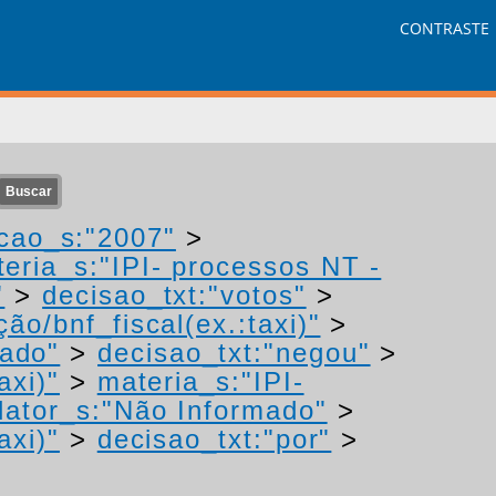
CONTRASTE
cao_s:"2007"
>
eria_s:"IPI- processos NT -
"
>
decisao_txt:"votos"
>
ão/bnf_fiscal(ex.:taxi)"
>
mado"
>
decisao_txt:"negou"
>
axi)"
>
materia_s:"IPI-
ator_s:"Não Informado"
>
axi)"
>
decisao_txt:"por"
>