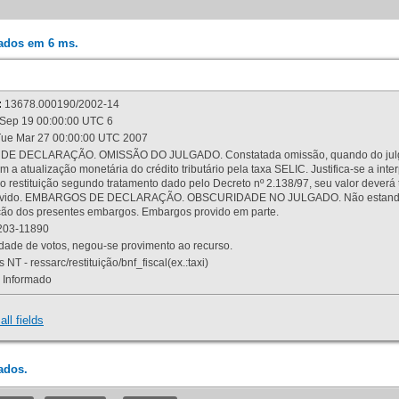
rados em 6 ms.
:
13678.000190/2002-14
Sep 19 00:00:00 UTC 6
ue Mar 27 00:00:00 UTC 2007
 DECLARAÇÃO. OMISSÃO DO JULGADO. Constatada omissão, quando do julgamen
m a atualização monetária do crédito tributário pela taxa SELIC. Justifica-se a 
 restituição segundo tratamento dado pelo Decreto nº 2.138/97, seu valor deverá 
rovido. EMBARGOS DE DECLARAÇÃO. OBSCURIDADE NO JULGADO. Não estando dev
osição dos presentes embargos. Embargos provido em parte.
03-11890
ade de votos, negou-se provimento ao recurso.
 NT - ressarc/restituição/bnf_fiscal(ex.:taxi)
Informado
all fields
ados.