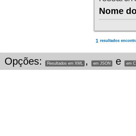
Nome do 
1
resultados encontr
Opções:
,
e
Resultados em XML
em JSON
em 