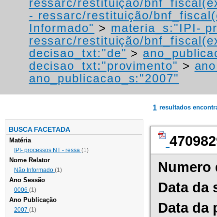
ressarc/restituição/bnf_fiscal(ex
- ressarc/restituição/bnf_fiscal(
Informado"
>
materia_s:"IPI- p
ressarc/restituição/bnf_fiscal(ex
decisao_txt:"de"
>
ano_publica
decisao_txt:"provimento"
>
ano
ano_publicacao_s:"2007"
1
resultados encont
BUSCA FACETADA
470982
Matéria
IPI- processos NT - ressa
(1)
Nome Relator
Numero 
Não Informado
(1)
Ano Sessão
Data da 
0006
(1)
Ano Publicação
Data da 
2007
(1)