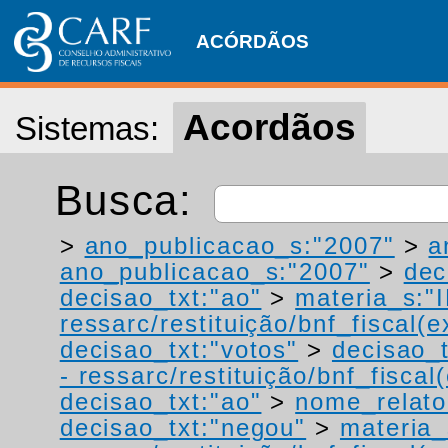
ACÓRDÃOS
Acordãos
Sistemas:
Busca:
>
ano_publicacao_s:"2007"
>
a
ano_publicacao_s:"2007"
>
dec
decisao_txt:"ao"
>
materia_s:"
ressarc/restituição/bnf_fiscal(ex
decisao_txt:"votos"
>
decisao_t
- ressarc/restituição/bnf_fiscal(
decisao_txt:"ao"
>
nome_relato
decisao_txt:"negou"
>
materia_