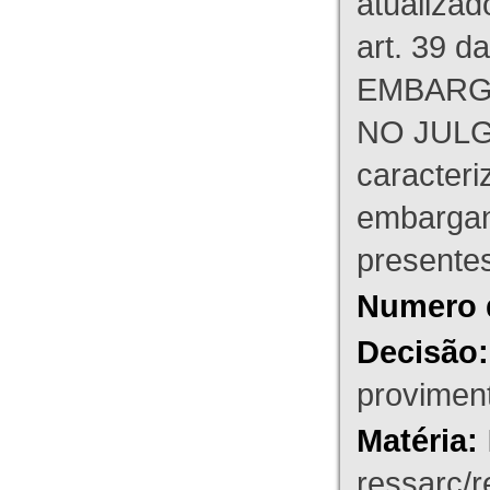
atualizad
art. 39 d
EMBARG
NO JULG
caracteri
embargant
presente
Numero 
Decisão:
proviment
Matéria:
ressarc/re