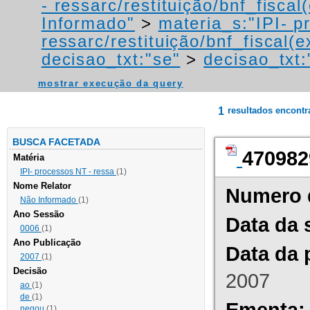
- ressarc/restituição/bnf_fiscal(
Informado"
>
materia_s:"IPI- p
ressarc/restituição/bnf_fiscal(ex
decisao_txt:"se"
>
decisao_txt:
mostrar execução da query
1
resultados encont
BUSCA FACETADA
470982
Matéria
IPI- processos NT - ressa
(1)
Nome Relator
Numero 
Não Informado
(1)
Ano Sessão
Data da 
0006
(1)
Ano Publicação
Data da 
2007
(1)
Decisão
2007
ao
(1)
de
(1)
Ementa:
negou
(1)