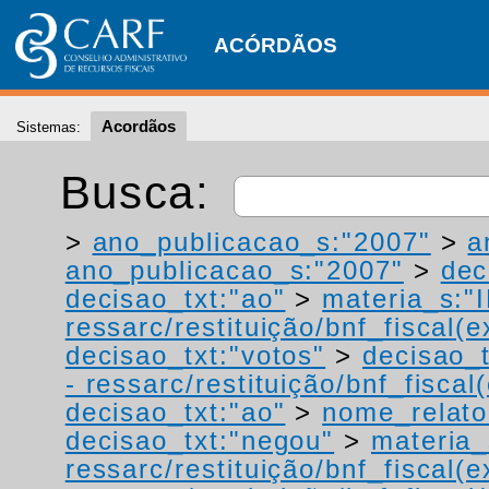
ACÓRDÃOS
Acordãos
Sistemas:
Busca:
>
ano_publicacao_s:"2007"
>
a
ano_publicacao_s:"2007"
>
dec
decisao_txt:"ao"
>
materia_s:"
ressarc/restituição/bnf_fiscal(ex
decisao_txt:"votos"
>
decisao_t
- ressarc/restituição/bnf_fiscal(
decisao_txt:"ao"
>
nome_relato
decisao_txt:"negou"
>
materia_
ressarc/restituição/bnf_fiscal(ex