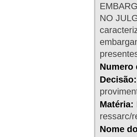
EMBARG
NO JULG
caracteri
embargant
presente
Numero 
Decisão:
proviment
Matéria:
ressarc/re
Nome do 