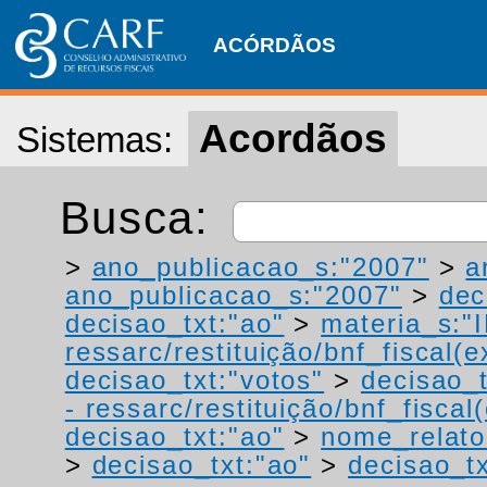
ACÓRDÃOS
Acordãos
Sistemas:
Busca:
>
ano_publicacao_s:"2007"
>
a
ano_publicacao_s:"2007"
>
dec
decisao_txt:"ao"
>
materia_s:"
ressarc/restituição/bnf_fiscal(ex
decisao_txt:"votos"
>
decisao_t
- ressarc/restituição/bnf_fiscal(
decisao_txt:"ao"
>
nome_relato
>
decisao_txt:"ao"
>
decisao_tx