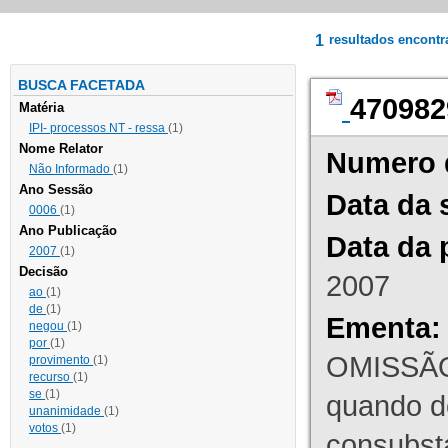
1
resultados encont
BUSCA FACETADA
470982
Matéria
IPI- processos NT - ressa
(1)
Nome Relator
Numero 
Não Informado
(1)
Ano Sessão
Data da 
0006
(1)
Ano Publicação
Data da 
2007
(1)
Decisão
2007
ao
(1)
de
(1)
Ementa:
negou
(1)
por
(1)
OMISSÃO
provimento
(1)
recurso
(1)
se
(1)
quando d
unanimidade
(1)
votos
(1)
consubst