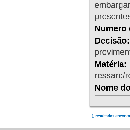
embargant
presente
Numero 
Decisão:
proviment
Matéria:
ressarc/re
Nome do 
1
resultados encontr