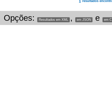
1
resultados encontr
Opções:
,
e
Resultados em XML
em JSON
em 