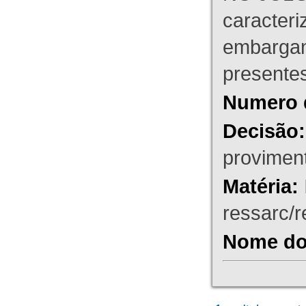
caracteri
embargant
presente
Numero 
Decisão:
proviment
Matéria:
ressarc/re
Nome do 