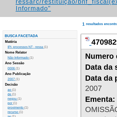
ressarc/restituição/bnf_fiscal(ex
Informado"
1
resultados encont
BUSCA FACETADA
470982
Matéria
IPI- processos NT - ressa
(1)
Nome Relator
Numero 
Não Informado
(1)
Ano Sessão
Data da 
0006
(1)
Ano Publicação
Data da 
2007
(1)
Decisão
2007
ao
(1)
de
(1)
Ementa:
negou
(1)
por
(1)
OMISSÃO
provimento
(1)
recurso
(1)
se
(1)