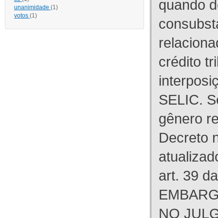
quando d
unanimidade
(1)
votos
(1)
consubst
relaciona
crédito tr
interpos
SELIC. S
gênero re
Decreto n
atualizad
art. 39 d
EMBARG
NO JULG