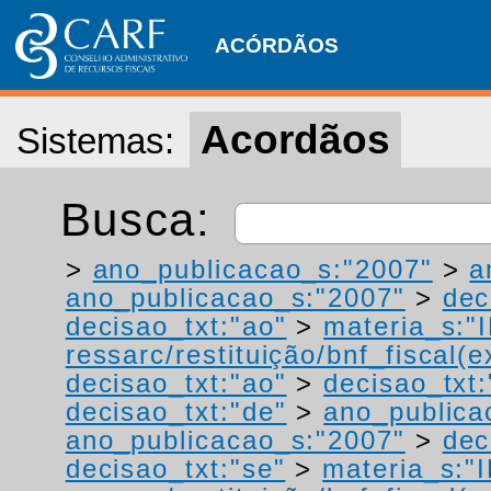
ACÓRDÃOS
Acordãos
Sistemas:
Busca:
>
ano_publicacao_s:"2007"
>
a
ano_publicacao_s:"2007"
>
dec
decisao_txt:"ao"
>
materia_s:"
ressarc/restituição/bnf_fiscal(ex
decisao_txt:"ao"
>
decisao_txt
decisao_txt:"de"
>
ano_publica
ano_publicacao_s:"2007"
>
dec
decisao_txt:"se"
>
materia_s:"