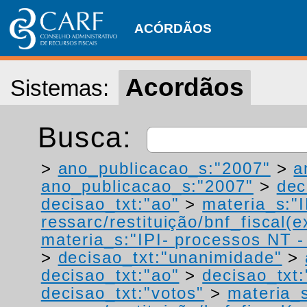
ACÓRDÃOS
Acordãos
Sistemas:
Busca:
>
ano_publicacao_s:"2007"
>
a
ano_publicacao_s:"2007"
>
dec
decisao_txt:"ao"
>
materia_s:"
ressarc/restituição/bnf_fiscal(ex
materia_s:"IPI- processos NT - r
>
decisao_txt:"unanimidade"
>
decisao_txt:"ao"
>
decisao_txt:
decisao_txt:"votos"
>
materia_s