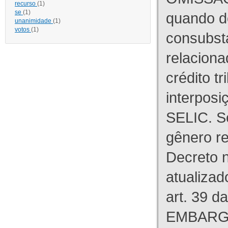
recurso
(1)
se
(1)
quando d
unanimidade
(1)
votos
(1)
consubst
relaciona
crédito tr
interpos
SELIC. S
gênero re
Decreto n
atualizad
art. 39 d
EMBARG