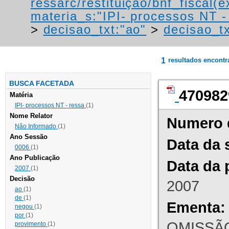
ressarc/restituição/bnf_fiscal(ex
materia_s:"IPI- processos NT - r
>
decisao_txt:"ao"
>
decisao_t
1
resultados encont
BUSCA FACETADA
470982
Matéria
IPI- processos NT - ressa
(1)
Nome Relator
Numero 
Não Informado
(1)
Ano Sessão
Data da 
0006
(1)
Ano Publicação
Data da 
2007
(1)
Decisão
2007
ao
(1)
de
(1)
Ementa:
negou
(1)
por
(1)
OMISSÃO
provimento
(1)