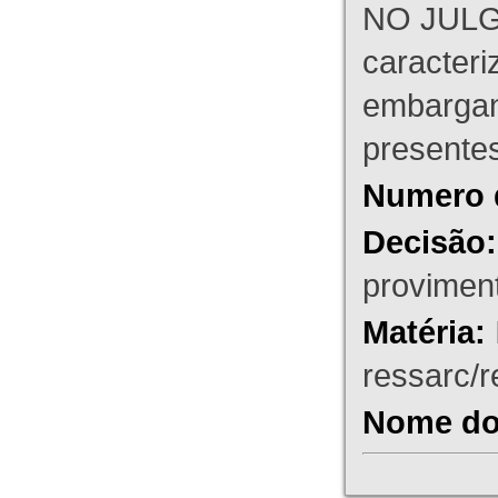
NO JULG
caracteri
embargant
presente
Numero 
Decisão:
proviment
Matéria:
ressarc/re
Nome do 