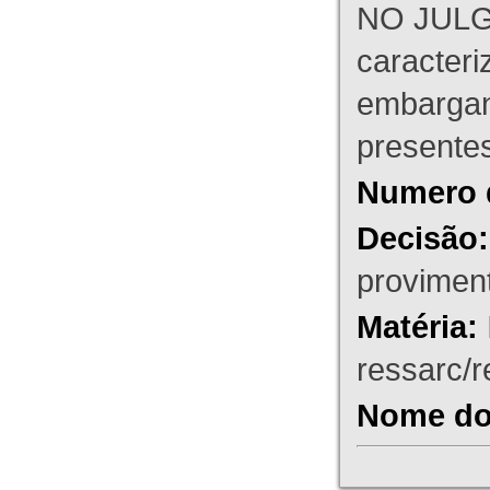
NO JULG
caracteri
embargant
presente
Numero 
Decisão:
proviment
Matéria:
ressarc/re
Nome do 