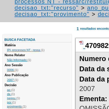
processos NT - ressarc/restituiç
decisao_txt:"recurso"
>
ano_pu
decisao_txt:"provimento"
>
dec
1
resultados encont
BUSCA FACETADA
470982
Matéria
IPI- processos NT - ressa
(1)
Nome Relator
Numero 
Não Informado
(1)
Ano Sessão
Data da 
0006
(1)
Ano Publicação
Data da 
2007
(1)
Decisão
2007
ao
(1)
de
(1)
Ementa:
negou
(1)
por
(1)
OMISSÃO
provimento
(1)