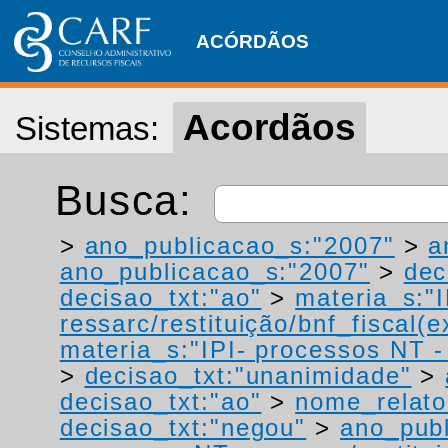
ACÓRDÃOS
Acordãos
Sistemas:
Busca:
>
ano_publicacao_s:"2007"
>
a
ano_publicacao_s:"2007"
>
dec
decisao_txt:"ao"
>
materia_s:"
ressarc/restituição/bnf_fiscal(ex
materia_s:"IPI- processos NT - r
>
decisao_txt:"unanimidade"
>
decisao_txt:"ao"
>
nome_relato
decisao_txt:"negou"
>
ano_publ