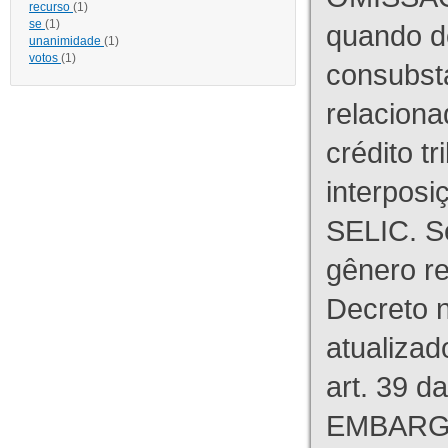
recurso
(1)
se
(1)
quando d
unanimidade
(1)
votos
(1)
consubst
relaciona
crédito tr
interpos
SELIC. S
gênero re
Decreto n
atualizad
art. 39 d
EMBARG