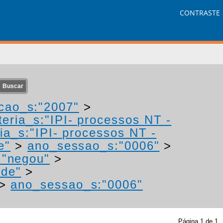
CONTRASTE
cao_s:"2007"
>
eria_s:"IPI- processos NT -
ia_s:"IPI- processos NT -
e"
>
ano_sessao_s:"0006"
>
:"negou"
>
"de"
>
>
ano_sessao_s:"0006"
Página
1
de
1