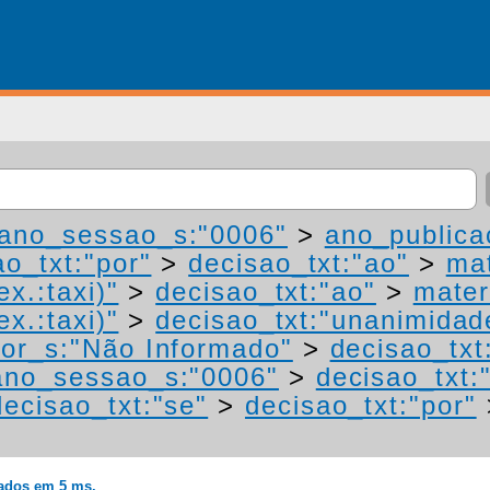
ano_sessao_s:"0006"
>
ano_publica
ao_txt:"por"
>
decisao_txt:"ao"
>
mat
ex.:taxi)"
>
decisao_txt:"ao"
>
mater
ex.:taxi)"
>
decisao_txt:"unanimidad
or_s:"Não Informado"
>
decisao_txt
ano_sessao_s:"0006"
>
decisao_txt:
decisao_txt:"se"
>
decisao_txt:"por"
rados em 5 ms.