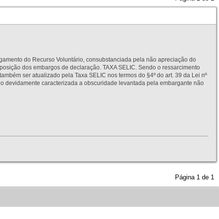
to do Recurso Voluntário, consubstanciada pela não apreciação do
interposição dos embargos de declaração. TAXA SELIC. Sendo o ressarcimento
também ser atualizado pela Taxa SELIC nos termos do §4º do art. 39 da Lei nº
idamente caracterizada a obscuridade levantada pela embargante não
Página
1
de
1