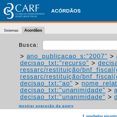
ACÓRDÃOS
Acordãos
Sistemas:
Busca:
>
ano_publicacao_s:"2007"
>
decisao_txt:"recurso"
>
decis
ressarc/restituição/bnf_fiscal(
ressarc/restituição/bnf_fiscal(
decisao_txt:"ao"
>
nome_relat
decisao_txt:"unanimidade"
>
decisao_txt:"unanimidade"
>
mostrar execução da query
1
resultados encont