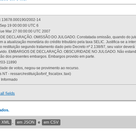
:
13678.000190/2002-14
Sep 19 00:00:00 UTC 6
ue Mar 27 00:00:00 UTC 2007
 DECLARAÇÃO. OMISSÃO DO JULGADO. Constatada omissão, quando do julgamen
m a atualização monetária do crédito tributário pela taxa SELIC. Justifica-se a 
 restituição segundo tratamento dado pelo Decreto nº 2.138/97, seu valor deverá 
rovido. EMBARGOS DE DECLARAÇÃO. OBSCURIDADE NO JULGADO. Não estando dev
osição dos presentes embargos. Embargos provido em parte.
03-11890
ade de votos, negou-se provimento ao recurso.
 NT - ressarc/restituição/bnf_fiscal(ex.:taxi)
Informado
all fields
ados.
m XML
,
em JSON
e
em CSV