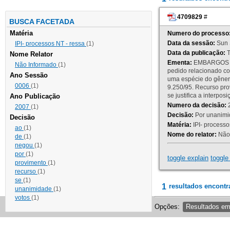
4709829
#
BUSCA FACETADA
Matéria
Numero do processo
Data da sessão:
Sun 
IPI- processos NT - ressa
(1)
Data da publicação:
T
Nome Relator
Ementa:
EMBARGOS DE
Não Informado
(1)
pedido relacionado co
Ano Sessão
uma espécie do gênero
0006
(1)
9.250/95. Recurso p
se justifica a interp
Ano Publicação
Numero da decisão:
2
2007
(1)
Decisão:
Por unanimid
Decisão
Matéria:
IPI- processos
ao
(1)
Nome do relator:
Não 
de
(1)
negou
(1)
por
(1)
toggle explain
toggle 
provimento
(1)
recurso
(1)
se
(1)
1
resultados encontr
unanimidade
(1)
votos
(1)
Opções:
Resultados e