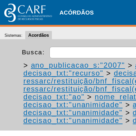
ACÓRDÃOS
Acordãos
Sistemas:
Busca:
>
ano_publicacao_s:"2007"
>
decisao_txt:"recurso"
>
decis
ressarc/restituição/bnf_fiscal(
ressarc/restituição/bnf_fiscal(
decisao_txt:"ao"
>
nome_relat
decisao_txt:"unanimidade"
>
decisao_txt:"unanimidade"
>
decisao_txt:"unanimidade"
>