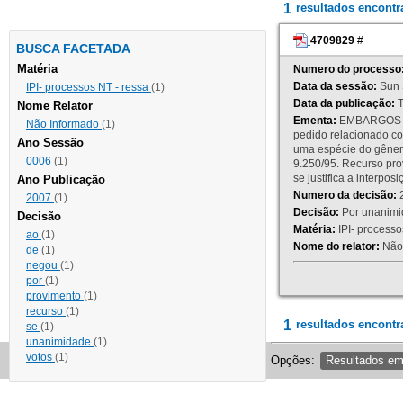
1
resultados encont
4709829
#
BUSCA FACETADA
Matéria
Numero do processo
Data da sessão:
Sun 
IPI- processos NT - ressa
(1)
Data da publicação:
T
Nome Relator
Ementa:
EMBARGOS DE
Não Informado
(1)
pedido relacionado co
Ano Sessão
uma espécie do gênero
0006
(1)
9.250/95. Recurso p
se justifica a interp
Ano Publicação
Numero da decisão:
2
2007
(1)
Decisão:
Por unanimid
Decisão
Matéria:
IPI- processos
ao
(1)
Nome do relator:
Não 
de
(1)
negou
(1)
por
(1)
provimento
(1)
recurso
(1)
1
resultados encontr
se
(1)
unanimidade
(1)
votos
(1)
Opções:
Resultados e