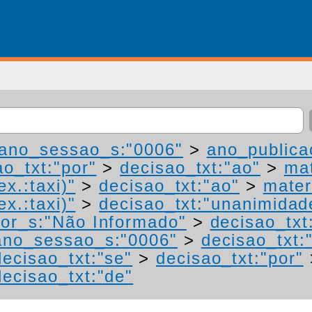
ano_sessao_s:"0006"
>
ano_publica
ao_txt:"por"
>
decisao_txt:"ao"
>
mat
ex.:taxi)"
>
decisao_txt:"ao"
>
mater
ex.:taxi)"
>
decisao_txt:"unanimidad
or_s:"Não Informado"
>
decisao_txt
ano_sessao_s:"0006"
>
decisao_txt:
decisao_txt:"se"
>
decisao_txt:"por"
decisao_txt:"de"