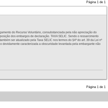
Página
1
de
1
to do Recurso Voluntário, consubstanciada pela não apreciação do
interposição dos embargos de declaração. TAXA SELIC. Sendo o ressarcimento
também ser atualizado pela Taxa SELIC nos termos do §4º do art. 39 da Lei nº
idamente caracterizada a obscuridade levantada pela embargante não
Página
1
de
1