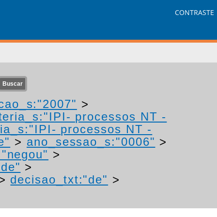
CONTRASTE
cao_s:"2007"
>
eria_s:"IPI- processos NT -
ia_s:"IPI- processos NT -
e"
>
ano_sessao_s:"0006"
>
:"negou"
>
"de"
>
>
decisao_txt:"de"
>