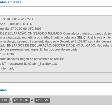
rados em 4 ms.
:
13678.000190/2002-14
Sep 19 00:00:00 UTC 6
ue Mar 27 00:00:00 UTC 2007
 DECLARAÇÃO. OMISSÃO DO JULGADO. Constatada omissão, quando do julgamen
m a atualização monetária do crédito tributário pela taxa SELIC. Justifica-se a 
 restituição segundo tratamento dado pelo Decreto nº 2.138/97, seu valor deverá 
rovido. EMBARGOS DE DECLARAÇÃO. OBSCURIDADE NO JULGADO. Não estando dev
osição dos presentes embargos. Embargos provido em parte.
03-11890
ade de votos, negou-se provimento ao recurso.
 NT - ressarc/restituição/bnf_fiscal(ex.:taxi)
Informado
ados.
m XML
,
em JSON
e
em CSV