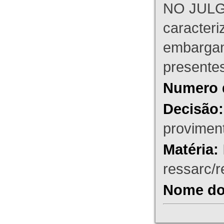
NO JULG
caracteri
embargant
presente
Numero 
Decisão:
proviment
Matéria:
ressarc/re
Nome do 