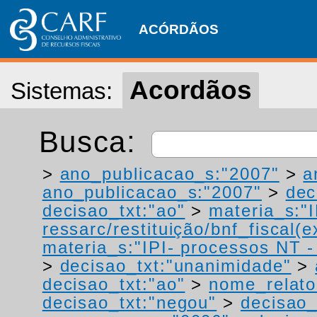
ACÓRDÃOS
Acordãos
Sistemas:
Busca:
>
ano_publicacao_s:"2007"
>
a
ano_publicacao_s:"2007"
>
dec
decisao_txt:"ao"
>
materia_s:"
ressarc/restituição/bnf_fiscal(ex
materia_s:"IPI- processos NT - r
>
decisao_txt:"unanimidade"
>
decisao_txt:"ao"
>
nome_relato
decisao_txt:"negou"
>
decisao_