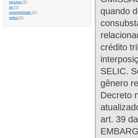
recurso
(1)
se
(1)
quando d
unanimidade
(1)
votos
(1)
consubst
relaciona
crédito tr
interpos
SELIC. S
gênero re
Decreto n
atualizad
art. 39 d
EMBARG