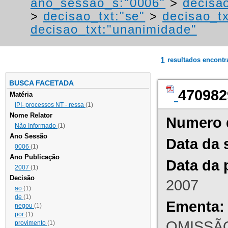
ano_sessao_s:"0006"
>
decisao
>
decisao_txt:"se"
>
decisao_tx
decisao_txt:"unanimidade"
1
resultados encont
BUSCA FACETADA
470982
Matéria
IPI- processos NT - ressa
(1)
Nome Relator
Numero 
Não Informado
(1)
Ano Sessão
Data da 
0006
(1)
Ano Publicação
Data da 
2007
(1)
Decisão
2007
ao
(1)
de
(1)
Ementa:
negou
(1)
por
(1)
OMISSÃO
provimento
(1)