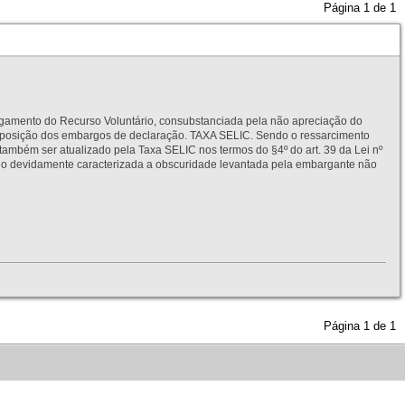
Página
1
de
1
to do Recurso Voluntário, consubstanciada pela não apreciação do
interposição dos embargos de declaração. TAXA SELIC. Sendo o ressarcimento
também ser atualizado pela Taxa SELIC nos termos do §4º do art. 39 da Lei nº
idamente caracterizada a obscuridade levantada pela embargante não
Página
1
de
1