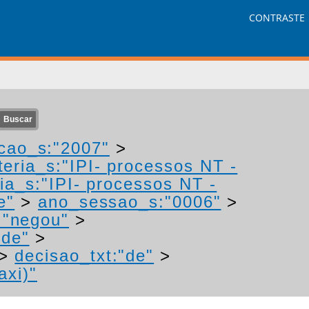
CONTRASTE
cao_s:"2007"
>
eria_s:"IPI- processos NT -
ia_s:"IPI- processos NT -
e"
>
ano_sessao_s:"0006"
>
:"negou"
>
"de"
>
>
decisao_txt:"de"
>
axi)"