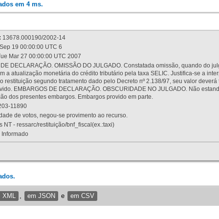
rados em 4 ms.
:
13678.000190/2002-14
Sep 19 00:00:00 UTC 6
ue Mar 27 00:00:00 UTC 2007
 DECLARAÇÃO. OMISSÃO DO JULGADO. Constatada omissão, quando do julgamen
m a atualização monetária do crédito tributário pela taxa SELIC. Justifica-se a 
 restituição segundo tratamento dado pelo Decreto nº 2.138/97, seu valor deverá 
rovido. EMBARGOS DE DECLARAÇÃO. OBSCURIDADE NO JULGADO. Não estando dev
osição dos presentes embargos. Embargos provido em parte.
03-11890
ade de votos, negou-se provimento ao recurso.
 NT - ressarc/restituição/bnf_fiscal(ex.:taxi)
Informado
ados.
m XML
,
em JSON
e
em CSV