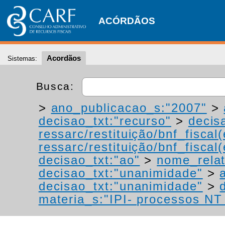
ACÓRDÃOS
Acordãos
Sistemas:
Busca:
>
ano_publicacao_s:"2007"
>
decisao_txt:"recurso"
>
decis
ressarc/restituição/bnf_fiscal(
ressarc/restituição/bnf_fiscal(
decisao_txt:"ao"
>
nome_relat
decisao_txt:"unanimidade"
>
decisao_txt:"unanimidade"
>
materia_s:"IPI- processos NT -