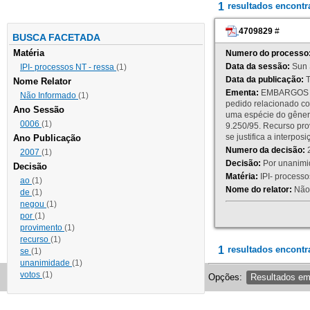
1
resultados encont
4709829
#
BUSCA FACETADA
Matéria
Numero do processo
Data da sessão:
Sun 
IPI- processos NT - ressa
(1)
Data da publicação:
T
Nome Relator
Ementa:
EMBARGOS DE
Não Informado
(1)
pedido relacionado co
Ano Sessão
uma espécie do gênero
0006
(1)
9.250/95. Recurso p
se justifica a interp
Ano Publicação
Numero da decisão:
2
2007
(1)
Decisão:
Por unanimid
Decisão
Matéria:
IPI- processos
ao
(1)
Nome do relator:
Não 
de
(1)
negou
(1)
por
(1)
provimento
(1)
recurso
(1)
1
resultados encontr
se
(1)
unanimidade
(1)
votos
(1)
Opções:
Resultados e