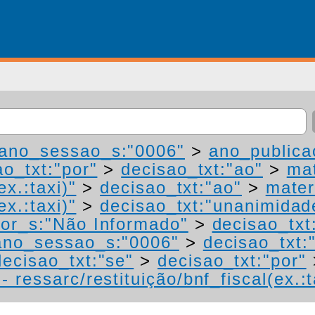
ano_sessao_s:"0006"
>
ano_publica
ao_txt:"por"
>
decisao_txt:"ao"
>
mat
ex.:taxi)"
>
decisao_txt:"ao"
>
mater
ex.:taxi)"
>
decisao_txt:"unanimidad
or_s:"Não Informado"
>
decisao_txt
ano_sessao_s:"0006"
>
decisao_txt:
decisao_txt:"se"
>
decisao_txt:"por"
 ressarc/restituição/bnf_fiscal(ex.:t