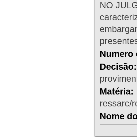
NO JULG
caracteri
embargant
presente
Numero 
Decisão:
proviment
Matéria:
ressarc/re
Nome do 