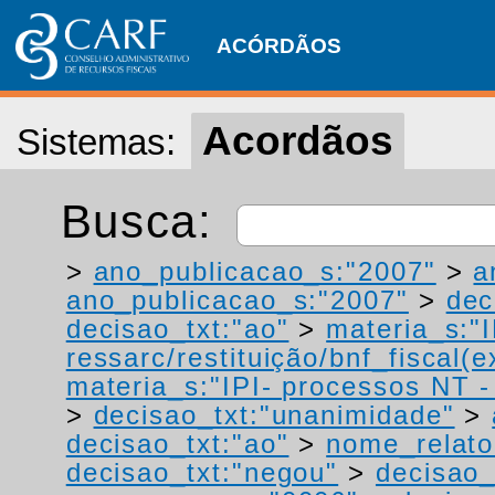
ACÓRDÃOS
Acordãos
Sistemas:
Busca:
>
ano_publicacao_s:"2007"
>
a
ano_publicacao_s:"2007"
>
dec
decisao_txt:"ao"
>
materia_s:"
ressarc/restituição/bnf_fiscal(ex
materia_s:"IPI- processos NT - r
>
decisao_txt:"unanimidade"
>
decisao_txt:"ao"
>
nome_relato
decisao_txt:"negou"
>
decisao_