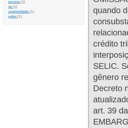
recurso
(1)
se
(1)
quando d
unanimidade
(1)
votos
(1)
consubst
relaciona
crédito tr
interpos
SELIC. S
gênero re
Decreto n
atualizad
art. 39 d
EMBARG