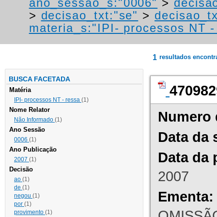
ano_sessao_s:"0006"
>
decisao
>
decisao_txt:"se"
>
decisao_tx
materia_s:"IPI- processos NT - r
1
resultados encont
BUSCA FACETADA
470982
Matéria
IPI- processos NT - ressa
(1)
Nome Relator
Numero 
Não Informado
(1)
Ano Sessão
Data da 
0006
(1)
Ano Publicação
Data da 
2007
(1)
Decisão
2007
ao
(1)
de
(1)
Ementa:
negou
(1)
por
(1)
OMISSÃO
provimento
(1)