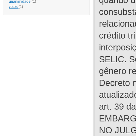
unanimidade
(1)
votos
(1)
consubst
relaciona
crédito tr
interpos
SELIC. S
gênero re
Decreto n
atualizad
art. 39 d
EMBARG
NO JULG