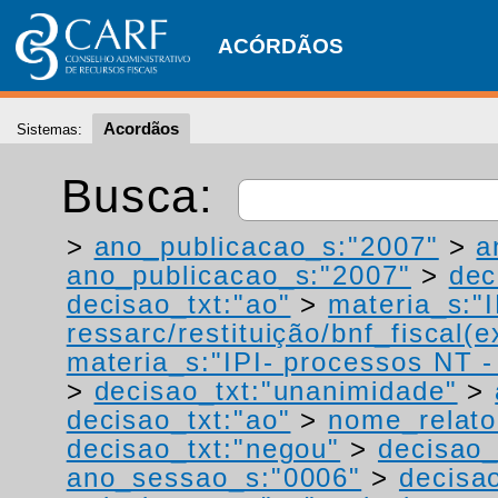
ACÓRDÃOS
Acordãos
Sistemas:
Busca:
>
ano_publicacao_s:"2007"
>
a
ano_publicacao_s:"2007"
>
dec
decisao_txt:"ao"
>
materia_s:"
ressarc/restituição/bnf_fiscal(ex
materia_s:"IPI- processos NT - r
>
decisao_txt:"unanimidade"
>
decisao_txt:"ao"
>
nome_relato
decisao_txt:"negou"
>
decisao_
ano_sessao_s:"0006"
>
decisao