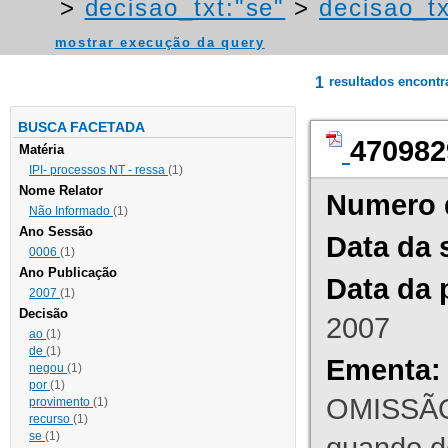
>
decisao_txt:"se"
>
decisao_tx
mostrar execução da query
1
resultados encont
BUSCA FACETADA
470982
Matéria
IPI- processos NT - ressa
(1)
Nome Relator
Numero 
Não Informado
(1)
Ano Sessão
Data da 
0006
(1)
Ano Publicação
Data da 
2007
(1)
Decisão
2007
ao
(1)
de
(1)
Ementa:
negou
(1)
por
(1)
OMISSÃO
provimento
(1)
recurso
(1)
se
(1)
quando d