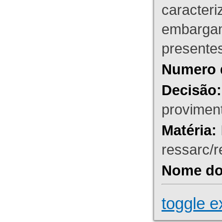
caracteri
embargant
presente
Numero 
Decisão:
proviment
Matéria:
ressarc/re
Nome do 
toggle e