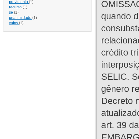
OMISSÃO
provimento
(1)
recurso
(1)
se
(1)
quando d
unanimidade
(1)
votos
(1)
consubst
relaciona
crédito tr
interpos
SELIC. S
gênero re
Decreto n
atualizad
art. 39 d
EMBARG