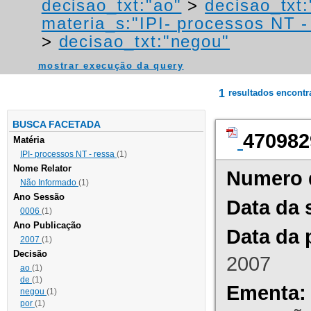
decisao_txt:"ao"
>
decisao_txt:
materia_s:"IPI- processos NT - r
>
decisao_txt:"negou"
mostrar execução da query
1
resultados encont
BUSCA FACETADA
470982
Matéria
IPI- processos NT - ressa
(1)
Nome Relator
Numero 
Não Informado
(1)
Ano Sessão
Data da 
0006
(1)
Ano Publicação
Data da 
2007
(1)
Decisão
2007
ao
(1)
de
(1)
Ementa:
negou
(1)
por
(1)