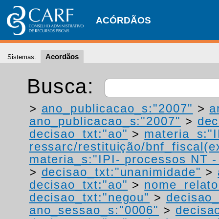
ACÓRDÃOS
Acordãos
Sistemas:
Busca:
>
ano_publicacao_s:"2007"
>
a
ano_publicacao_s:"2007"
>
dec
decisao_txt:"ao"
>
materia_s:"
ressarc/restituição/bnf_fiscal(ex
materia_s:"IPI- processos NT - r
>
decisao_txt:"unanimidade"
>
decisao_txt:"ao"
>
nome_relato
decisao_txt:"negou"
>
decisao_
ano_sessao_s:"0006"
>
decisa