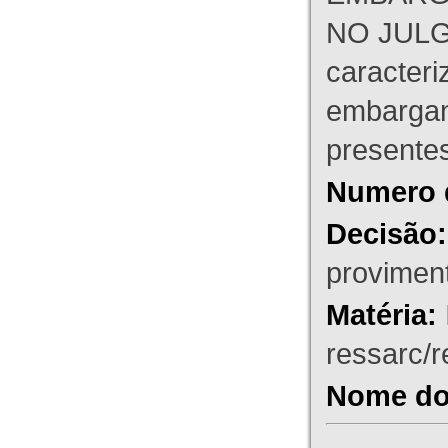
NO JULG
caracteri
embargant
presente
Numero 
Decisão:
proviment
Matéria:
ressarc/re
Nome do 