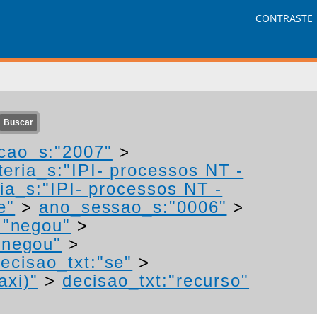
CONTRASTE
cao_s:"2007"
>
eria_s:"IPI- processos NT -
ia_s:"IPI- processos NT -
e"
>
ano_sessao_s:"0006"
>
:"negou"
>
"negou"
>
ecisao_txt:"se"
>
axi)"
>
decisao_txt:"recurso"