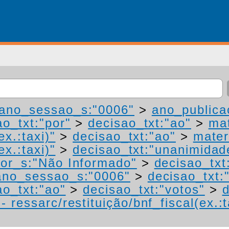
ano_sessao_s:"0006"
>
ano_publica
ao_txt:"por"
>
decisao_txt:"ao"
>
mat
ex.:taxi)"
>
decisao_txt:"ao"
>
mater
ex.:taxi)"
>
decisao_txt:"unanimidad
or_s:"Não Informado"
>
decisao_txt
ano_sessao_s:"0006"
>
decisao_txt:
ao_txt:"ao"
>
decisao_txt:"votos"
>
d
 ressarc/restituição/bnf_fiscal(ex.:t