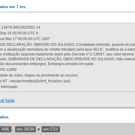
rados em 7 ms.
:
13678.000190/2002-14
Sep 19 00:00:00 UTC 6
ue Mar 27 00:00:00 UTC 2007
 DECLARAÇÃO. OMISSÃO DO JULGADO. Constatada omissão, quando do julgamen
m a atualização monetária do crédito tributário pela taxa SELIC. Justifica-se a 
 restituição segundo tratamento dado pelo Decreto nº 2.138/97, seu valor deverá 
rovido. EMBARGOS DE DECLARAÇÃO. OBSCURIDADE NO JULGADO. Não estando dev
osição dos presentes embargos. Embargos provido em parte.
03-11890
ade de votos, negou-se provimento ao recurso.
 NT - ressarc/restituição/bnf_fiscal(ex.:taxi)
Informado
all fields
ados.
m XML
,
em JSON
e
em CSV