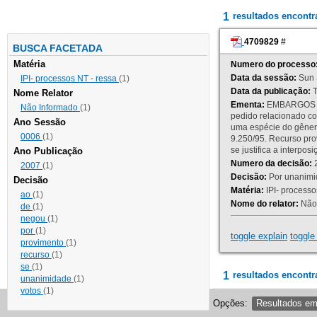
1
resultados encont
4709829
#
BUSCA FACETADA
Matéria
Numero do processo
Data da sessão:
Sun 
IPI- processos NT - ressa
(1)
Data da publicação:
T
Nome Relator
Ementa:
EMBARGOS DE
Não Informado
(1)
pedido relacionado co
Ano Sessão
uma espécie do gênero
0006
(1)
9.250/95. Recurso p
se justifica a interp
Ano Publicação
Numero da decisão:
2
2007
(1)
Decisão:
Por unanimid
Decisão
Matéria:
IPI- processos
ao
(1)
Nome do relator:
Não 
de
(1)
negou
(1)
por
(1)
toggle explain
toggle 
provimento
(1)
recurso
(1)
se
(1)
1
resultados encontr
unanimidade
(1)
votos
(1)
Opções:
Resultados e