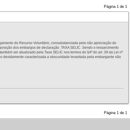
Página
1
de
1
to do Recurso Voluntário, consubstanciada pela não apreciação do
interposição dos embargos de declaração. TAXA SELIC. Sendo o ressarcimento
também ser atualizado pela Taxa SELIC nos termos do §4º do art. 39 da Lei nº
idamente caracterizada a obscuridade levantada pela embargante não
Página
1
de
1