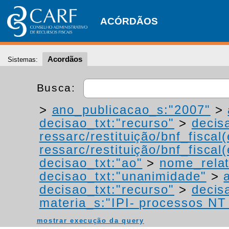
ACÓRDÃOS
Acordãos
Sistemas:
Busca:
>
ano_publicacao_s:"2007"
>
decisao_txt:"recurso"
>
decis
ressarc/restituição/bnf_fiscal(
ressarc/restituição/bnf_fiscal(
decisao_txt:"ao"
>
nome_relat
decisao_txt:"unanimidade"
>
decisao_txt:"recurso"
>
decis
materia_s:"IPI- processos NT -
mostrar execução da query