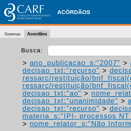
ACÓRDÃOS
Acordãos
Sistemas:
Busca:
>
ano_publicacao_s:"2007"
>
decisao_txt:"recurso"
>
decis
ressarc/restituição/bnf_fiscal(
ressarc/restituição/bnf_fiscal(
decisao_txt:"ao"
>
nome_relat
decisao_txt:"unanimidade"
>
decisao_txt:"recurso"
>
decis
materia_s:"IPI- processos NT -
>
nome_relator_s:"Não Infor