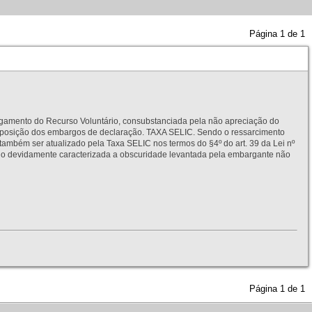
Página
1
de
1
to do Recurso Voluntário, consubstanciada pela não apreciação do
interposição dos embargos de declaração. TAXA SELIC. Sendo o ressarcimento
também ser atualizado pela Taxa SELIC nos termos do §4º do art. 39 da Lei nº
idamente caracterizada a obscuridade levantada pela embargante não
Página
1
de
1