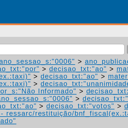
ano_sessao_s:"0006"
>
ano_publica
ao_txt:"por"
>
decisao_txt:"ao"
>
mat
ex.:taxi)"
>
decisao_txt:"ao"
>
mater
ex.:taxi)"
>
decisao_txt:"unanimidad
or_s:"Não Informado"
>
decisao_txt
ano_sessao_s:"0006"
>
decisao_txt:
ao_txt:"ao"
>
decisao_txt:"votos"
>
d
 ressarc/restituição/bnf_fiscal(ex.:t
mado"