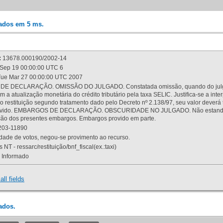
rados em 5 ms.
:
13678.000190/2002-14
Sep 19 00:00:00 UTC 6
ue Mar 27 00:00:00 UTC 2007
 DECLARAÇÃO. OMISSÃO DO JULGADO. Constatada omissão, quando do julgamen
m a atualização monetária do crédito tributário pela taxa SELIC. Justifica-se a 
 restituição segundo tratamento dado pelo Decreto nº 2.138/97, seu valor deverá 
rovido. EMBARGOS DE DECLARAÇÃO. OBSCURIDADE NO JULGADO. Não estando dev
osição dos presentes embargos. Embargos provido em parte.
03-11890
ade de votos, negou-se provimento ao recurso.
 NT - ressarc/restituição/bnf_fiscal(ex.:taxi)
Informado
all fields
ados.