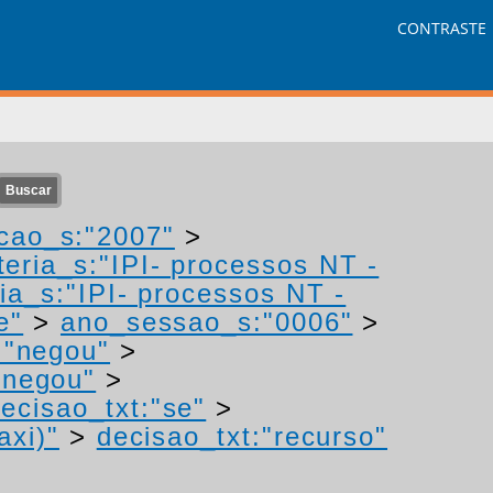
CONTRASTE
cao_s:"2007"
>
eria_s:"IPI- processos NT -
ia_s:"IPI- processos NT -
e"
>
ano_sessao_s:"0006"
>
:"negou"
>
"negou"
>
ecisao_txt:"se"
>
axi)"
>
decisao_txt:"recurso"