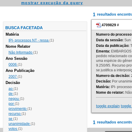
mostrar execução da query
1
resultados encont
4709829
#
BUSCA FACETADA
Matéria
Numero do processo
Data da sessão:
Sun 
IPI- processos NT - ressa
(1)
Data da publicação:
T
Nome Relator
Ementa:
EMBARGOS DE
Não Informado
(1)
pedido relacionado co
Ano Sessão
uma espécie do gênero
0006
(1)
9.250/95. Recurso p
se justifica a interp
Ano Publicação
Numero da decisão:
2
2007
(1)
Decisão:
Por unanimid
Decisão
Matéria:
IPI- processos
ao
(1)
Nome do relator:
Não 
de
(1)
negou
(1)
por
(1)
toggle explain
toggle 
provimento
(1)
recurso
(1)
se
(1)
1
resultados encontr
unanimidade
(1)
votos
(1)