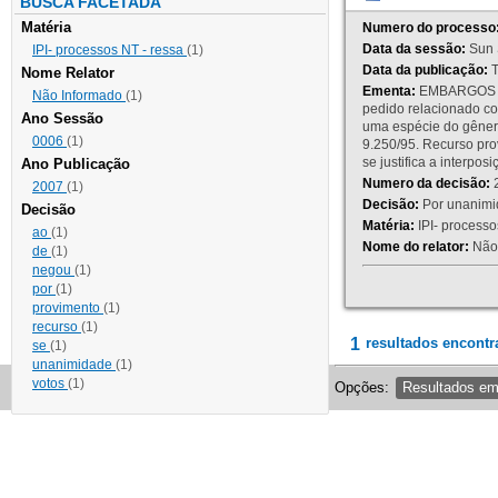
BUSCA FACETADA
Matéria
Numero do processo
Data da sessão:
Sun 
IPI- processos NT - ressa
(1)
Data da publicação:
T
Nome Relator
Ementa:
EMBARGOS DE
Não Informado
(1)
pedido relacionado co
Ano Sessão
uma espécie do gênero
0006
(1)
9.250/95. Recurso p
se justifica a interp
Ano Publicação
Numero da decisão:
2
2007
(1)
Decisão:
Por unanimid
Decisão
Matéria:
IPI- processos
ao
(1)
Nome do relator:
Não 
de
(1)
negou
(1)
por
(1)
provimento
(1)
recurso
(1)
1
resultados encontr
se
(1)
unanimidade
(1)
votos
(1)
Opções:
Resultados e