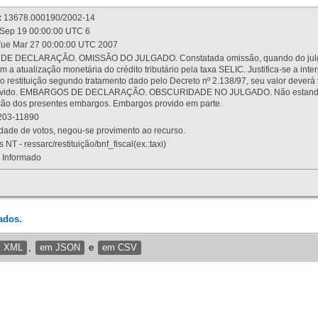
:
13678.000190/2002-14
Sep 19 00:00:00 UTC 6
ue Mar 27 00:00:00 UTC 2007
 DECLARAÇÃO. OMISSÃO DO JULGADO. Constatada omissão, quando do julgamen
m a atualização monetária do crédito tributário pela taxa SELIC. Justifica-se a 
 restituição segundo tratamento dado pelo Decreto nº 2.138/97, seu valor deverá 
rovido. EMBARGOS DE DECLARAÇÃO. OBSCURIDADE NO JULGADO. Não estando dev
osição dos presentes embargos. Embargos provido em parte.
03-11890
ade de votos, negou-se provimento ao recurso.
 NT - ressarc/restituição/bnf_fiscal(ex.:taxi)
Informado
ados.
m XML
,
em JSON
e
em CSV