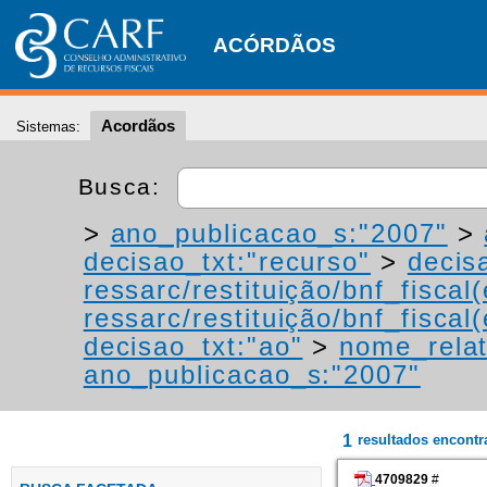
ACÓRDÃOS
Acordãos
Sistemas:
Busca:
>
ano_publicacao_s:"2007"
>
decisao_txt:"recurso"
>
decis
ressarc/restituição/bnf_fiscal(
ressarc/restituição/bnf_fiscal(
decisao_txt:"ao"
>
nome_relat
ano_publicacao_s:"2007"
1
resultados encont
4709829
#