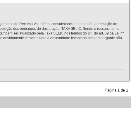
to do Recurso Voluntário, consubstanciada pela não apreciação do
interposição dos embargos de declaração. TAXA SELIC. Sendo o ressarcimento
também ser atualizado pela Taxa SELIC nos termos do §4º do art. 39 da Lei nº
idamente caracterizada a obscuridade levantada pela embargante não
Página
1
de
1