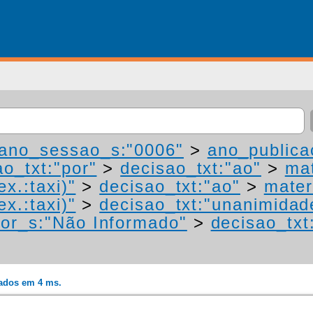
ano_sessao_s:"0006"
>
ano_publica
ao_txt:"por"
>
decisao_txt:"ao"
>
mat
ex.:taxi)"
>
decisao_txt:"ao"
>
mater
ex.:taxi)"
>
decisao_txt:"unanimidad
or_s:"Não Informado"
>
decisao_txt
rados em 4 ms.