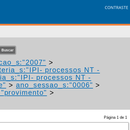
CONTRASTE
cao_s:"2007"
>
eria_s:"IPI- processos NT -
ia_s:"IPI- processos NT -
e"
>
ano_sessao_s:"0006"
>
:"provimento"
>
Página
1
de
1