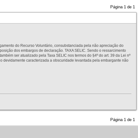
Página
1
de
1
to do Recurso Voluntário, consubstanciada pela não apreciação do
interposição dos embargos de declaração. TAXA SELIC. Sendo o ressarcimento
também ser atualizado pela Taxa SELIC nos termos do §4º do art. 39 da Lei nº
idamente caracterizada a obscuridade levantada pela embargante não
Página
1
de
1