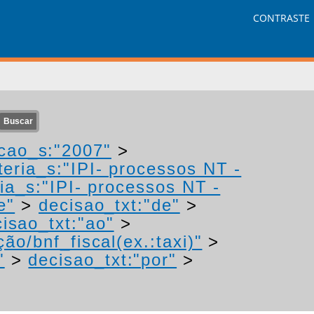
CONTRASTE
cao_s:"2007"
>
eria_s:"IPI- processos NT -
ia_s:"IPI- processos NT -
e"
>
decisao_txt:"de"
>
isao_txt:"ao"
>
ão/bnf_fiscal(ex.:taxi)"
>
"
>
decisao_txt:"por"
>