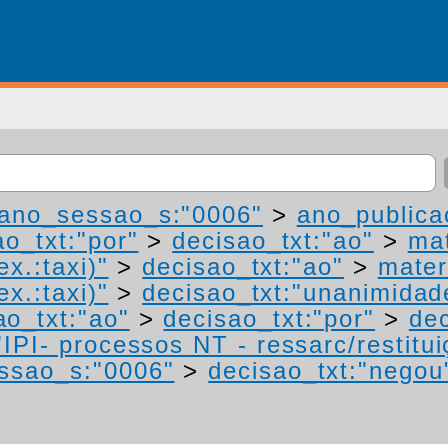
ano_sessao_s:"0006"
>
ano_publica
ao_txt:"por"
>
decisao_txt:"ao"
>
mat
ex.:taxi)"
>
decisao_txt:"ao"
>
mater
ex.:taxi)"
>
decisao_txt:"unanimidad
ao_txt:"ao"
>
decisao_txt:"por"
>
dec
IPI- processos NT - ressarc/restituiç
ssao_s:"0006"
>
decisao_txt:"negou