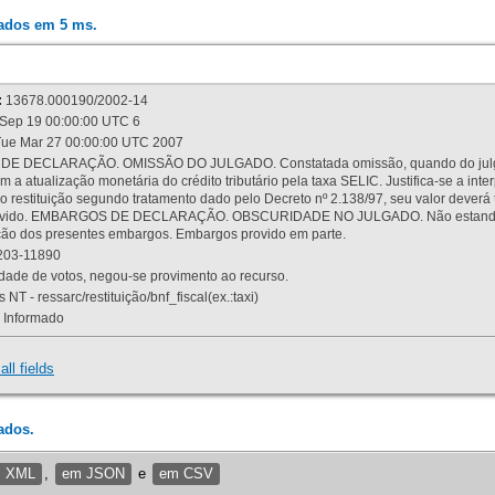
rados em 5 ms.
:
13678.000190/2002-14
Sep 19 00:00:00 UTC 6
ue Mar 27 00:00:00 UTC 2007
 DECLARAÇÃO. OMISSÃO DO JULGADO. Constatada omissão, quando do julgamen
m a atualização monetária do crédito tributário pela taxa SELIC. Justifica-se a 
 restituição segundo tratamento dado pelo Decreto nº 2.138/97, seu valor deverá 
rovido. EMBARGOS DE DECLARAÇÃO. OBSCURIDADE NO JULGADO. Não estando dev
osição dos presentes embargos. Embargos provido em parte.
03-11890
ade de votos, negou-se provimento ao recurso.
 NT - ressarc/restituição/bnf_fiscal(ex.:taxi)
Informado
all fields
ados.
m XML
,
em JSON
e
em CSV