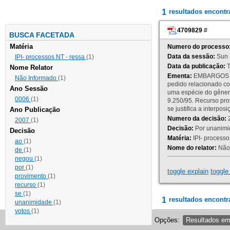
1
resultados encont
4709829
#
BUSCA FACETADA
Matéria
Numero do processo
Data da sessão:
Sun 
IPI- processos NT - ressa
(1)
Data da publicação:
T
Nome Relator
Ementa:
EMBARGOS DE
Não Informado
(1)
pedido relacionado co
Ano Sessão
uma espécie do gênero
0006
(1)
9.250/95. Recurso p
se justifica a interp
Ano Publicação
Numero da decisão:
2
2007
(1)
Decisão:
Por unanimid
Decisão
Matéria:
IPI- processos
ao
(1)
Nome do relator:
Não 
de
(1)
negou
(1)
por
(1)
toggle explain
toggle 
provimento
(1)
recurso
(1)
se
(1)
1
resultados encontr
unanimidade
(1)
votos
(1)
Opções:
Resultados e