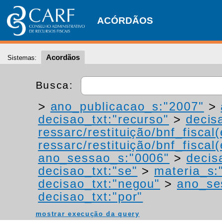
ACÓRDÃOS
Acordãos
Sistemas:
Busca:
>
ano_publicacao_s:"2007"
>
decisao_txt:"recurso"
>
decis
ressarc/restituição/bnf_fiscal(
ressarc/restituição/bnf_fiscal(
ano_sessao_s:"0006"
>
decis
decisao_txt:"se"
>
materia_s:"
decisao_txt:"negou"
>
ano_se
decisao_txt:"por"
mostrar execução da query