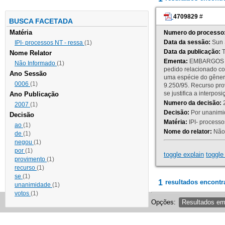
4709829
#
BUSCA FACETADA
Matéria
Numero do processo
Data da sessão:
Sun 
IPI- processos NT - ressa
(1)
Data da publicação:
T
Nome Relator
Ementa:
EMBARGOS DE
Não Informado
(1)
pedido relacionado co
Ano Sessão
uma espécie do gênero
0006
(1)
9.250/95. Recurso p
se justifica a interp
Ano Publicação
Numero da decisão:
2
2007
(1)
Decisão:
Por unanimid
Decisão
Matéria:
IPI- processos
ao
(1)
Nome do relator:
Não 
de
(1)
negou
(1)
por
(1)
toggle explain
toggle 
provimento
(1)
recurso
(1)
se
(1)
1
resultados encontr
unanimidade
(1)
votos
(1)
Opções:
Resultados e