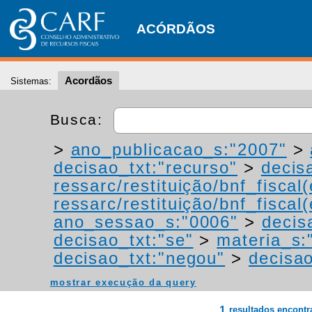
ACÓRDÃOS
Acordãos
Sistemas:
Busca:
>
ano_publicacao_s:"2007"
>
decisao_txt:"recurso"
>
decis
ressarc/restituição/bnf_fiscal(
ressarc/restituição/bnf_fiscal(
ano_sessao_s:"0006"
>
decis
decisao_txt:"se"
>
materia_s:"
decisao_txt:"negou"
>
decisao
mostrar execução da query
1
resultados encont