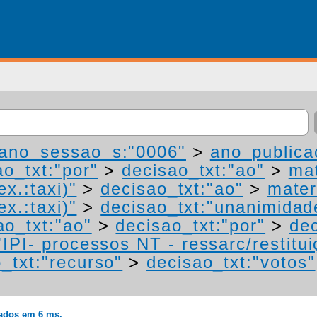
ano_sessao_s:"0006"
>
ano_publica
ao_txt:"por"
>
decisao_txt:"ao"
>
mat
ex.:taxi)"
>
decisao_txt:"ao"
>
mater
ex.:taxi)"
>
decisao_txt:"unanimidad
ao_txt:"ao"
>
decisao_txt:"por"
>
dec
IPI- processos NT - ressarc/restituiç
_txt:"recurso"
>
decisao_txt:"votos"
rados em 6 ms.