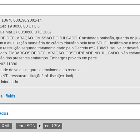
:
13678.000190/2002-14
Sep 19 00:00:00 UTC 6
ue Mar 27 00:00:00 UTC 2007
 DECLARAÇÃO. OMISSÃO DO JULGADO. Constatada omissão, quando do julgamen
m a atualização monetária do crédito tributário pela taxa SELIC. Justifica-se a 
 restituição segundo tratamento dado pelo Decreto nº 2.138/97, seu valor deverá 
rovido. EMBARGOS DE DECLARAÇÃO. OBSCURIDADE NO JULGADO. Não estando dev
osição dos presentes embargos. Embargos provido em parte.
03-11890
ade de votos, negou-se provimento ao recurso.
 NT - ressarc/restituição/bnf_fiscal(ex.:taxi)
Informado
all fields
ados.
m XML
,
em JSON
e
em CSV