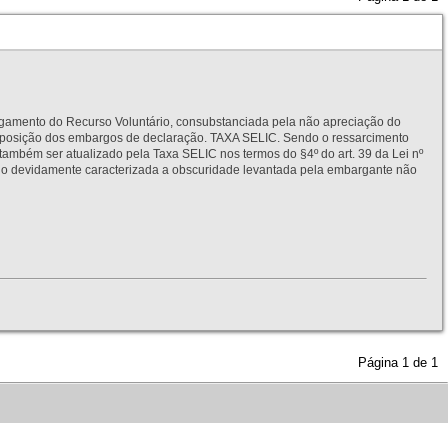
to do Recurso Voluntário, consubstanciada pela não apreciação do
interposição dos embargos de declaração. TAXA SELIC. Sendo o ressarcimento
também ser atualizado pela Taxa SELIC nos termos do §4º do art. 39 da Lei nº
idamente caracterizada a obscuridade levantada pela embargante não
Página
1
de
1