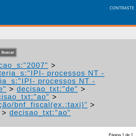
CONTRASTE
cao_s:"2007"
>
eria_s:"IPI- processos NT -
ia_s:"IPI- processos NT -
e"
>
decisao_txt:"de"
>
isao_txt:"ao"
>
ão/bnf_fiscal(ex.:taxi)"
>
>
decisao_txt:"ao"
Página
1
de
1