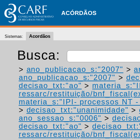
ACÓRDÃOS
Acordãos
Sistemas:
Busca:
>
ano_publicacao_s:"2007"
>
a
ano_publicacao_s:"2007"
>
dec
decisao_txt:"ao"
>
materia_s:"
ressarc/restituição/bnf_fiscal(ex
materia_s:"IPI- processos NT - r
>
decisao_txt:"unanimidade"
>
ano_sessao_s:"0006"
>
decisao
decisao_txt:"ao"
>
decisao_txt:
ressarc/restituição/bnf_fiscal(ex