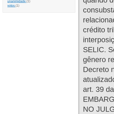
unanimidade
(1)
votos
(1)
consubst
relaciona
crédito tr
interpos
SELIC. S
gênero re
Decreto n
atualizad
art. 39 d
EMBARG
NO JULG