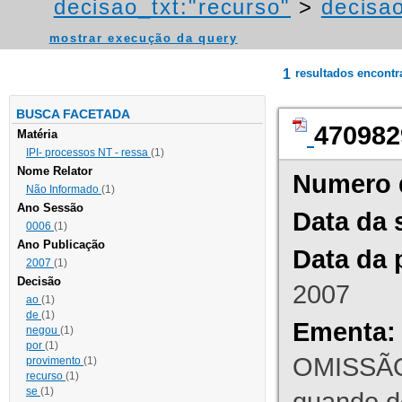
decisao_txt:"recurso"
>
decisao
mostrar execução da query
1
resultados encont
BUSCA FACETADA
470982
Matéria
IPI- processos NT - ressa
(1)
Nome Relator
Numero 
Não Informado
(1)
Ano Sessão
Data da 
0006
(1)
Ano Publicação
Data da 
2007
(1)
Decisão
2007
ao
(1)
de
(1)
Ementa:
negou
(1)
por
(1)
OMISSÃO
provimento
(1)
recurso
(1)
se
(1)
quando d