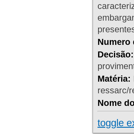
caracteri
embargant
presente
Numero 
Decisão:
proviment
Matéria:
ressarc/re
Nome do 
toggle e