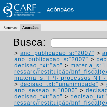
ACÓRDÃOS
Acordãos
Sistemas:
Busca:
>
ano_publicacao_s:"2007"
>
a
ano_publicacao_s:"2007"
>
dec
decisao_txt:"ao"
>
materia_s:"
ressarc/restituição/bnf_fiscal(ex
materia_s:"IPI- processos NT - r
>
decisao_txt:"unanimidade"
>
ano_sessao_s:"0006"
>
decisao
decisao_txt:"ao"
>
decisao_txt:
ressarc/restituição/bnf_fiscal(ex