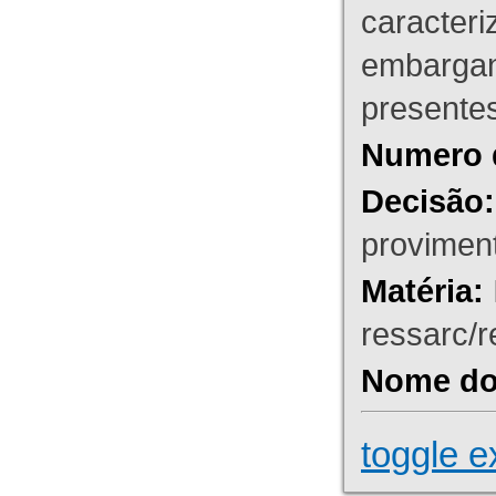
caracteri
embargant
presente
Numero 
Decisão:
proviment
Matéria:
ressarc/re
Nome do 
toggle e