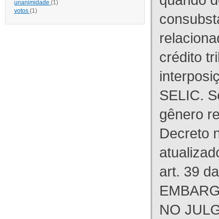
unanimidade
(1)
votos
(1)
consubst
relaciona
crédito tr
interpos
SELIC. S
gênero re
Decreto n
atualizad
art. 39 d
EMBARG
NO JULG