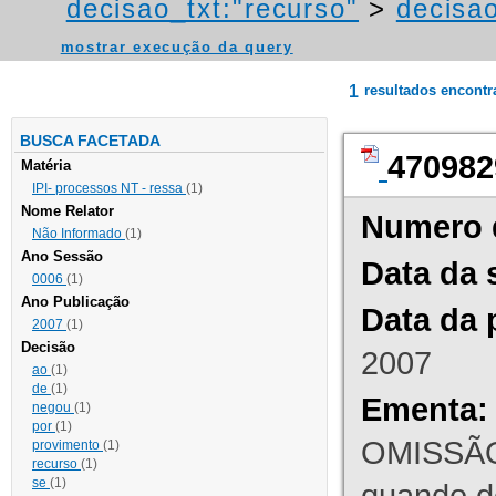
decisao_txt:"recurso"
>
decisao
mostrar execução da query
1
resultados encont
BUSCA FACETADA
470982
Matéria
IPI- processos NT - ressa
(1)
Nome Relator
Numero 
Não Informado
(1)
Ano Sessão
Data da 
0006
(1)
Ano Publicação
Data da 
2007
(1)
Decisão
2007
ao
(1)
de
(1)
Ementa:
negou
(1)
por
(1)
OMISSÃO
provimento
(1)
recurso
(1)
se
(1)
quando d