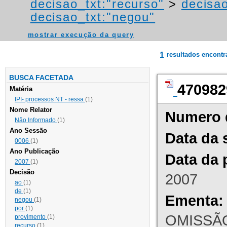
decisao_txt:"recurso"
>
decisao
decisao_txt:"negou"
mostrar execução da query
1
resultados encont
BUSCA FACETADA
470982
Matéria
IPI- processos NT - ressa
(1)
Nome Relator
Numero 
Não Informado
(1)
Ano Sessão
Data da 
0006
(1)
Ano Publicação
Data da 
2007
(1)
Decisão
2007
ao
(1)
de
(1)
Ementa:
negou
(1)
por
(1)
OMISSÃO
provimento
(1)
recurso
(1)