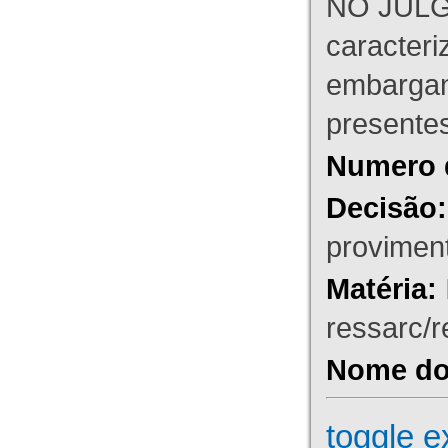
NO JULG
caracteri
embargant
presente
Numero 
Decisão:
proviment
Matéria:
ressarc/re
Nome do 
toggle e