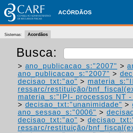
ACÓRDÃOS
Acordãos
Sistemas:
Busca:
>
ano_publicacao_s:"2007"
>
a
ano_publicacao_s:"2007"
>
dec
decisao_txt:"ao"
>
materia_s:"
ressarc/restituição/bnf_fiscal(ex
materia_s:"IPI- processos NT - r
>
decisao_txt:"unanimidade"
>
ano_sessao_s:"0006"
>
decisao
decisao_txt:"ao"
>
decisao_txt:
ressarc/restituição/bnf_fiscal(ex