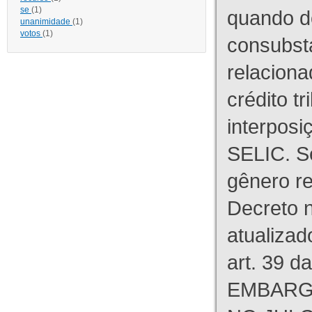
se
(1)
quando d
unanimidade
(1)
votos
(1)
consubst
relaciona
crédito tr
interpos
SELIC. S
gênero re
Decreto n
atualizad
art. 39 d
EMBARG