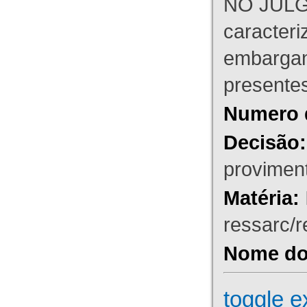
NO JULG
caracteri
embargant
presente
Numero 
Decisão:
proviment
Matéria:
ressarc/re
Nome do 
toggle e