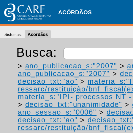
ACÓRDÃOS
Acordãos
Sistemas:
Busca:
>
ano_publicacao_s:"2007"
>
a
ano_publicacao_s:"2007"
>
dec
decisao_txt:"ao"
>
materia_s:"
ressarc/restituição/bnf_fiscal(ex
materia_s:"IPI- processos NT - r
>
decisao_txt:"unanimidade"
>
ano_sessao_s:"0006"
>
decisao
decisao_txt:"ao"
>
decisao_txt:
ressarc/restituição/bnf_fiscal(ex