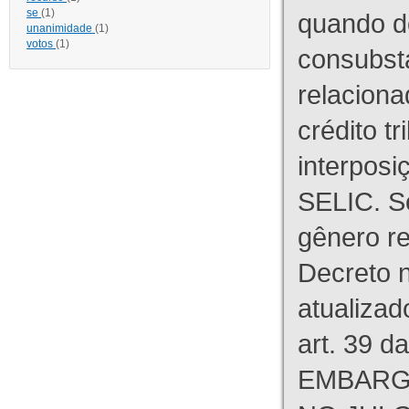
se
(1)
quando d
unanimidade
(1)
votos
(1)
consubst
relaciona
crédito tr
interpos
SELIC. S
gênero re
Decreto n
atualizad
art. 39 d
EMBARG