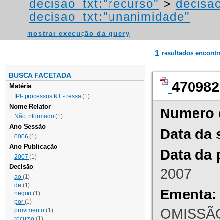
decisao_txt:"recurso"
>
decisao
decisao_txt:"unanimidade"
mostrar execução da query
1
resultados encont
BUSCA FACETADA
470982
Matéria
IPI- processos NT - ressa
(1)
Nome Relator
Numero 
Não Informado
(1)
Ano Sessão
Data da 
0006
(1)
Ano Publicação
Data da 
2007
(1)
Decisão
2007
ao
(1)
de
(1)
Ementa:
negou
(1)
por
(1)
OMISSÃO
provimento
(1)
recurso
(1)