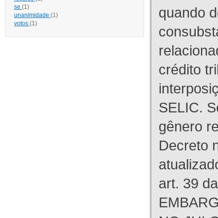
se
(1)
quando d
unanimidade
(1)
votos
(1)
consubst
relaciona
crédito tr
interpos
SELIC. S
gênero re
Decreto n
atualizad
art. 39 d
EMBARG