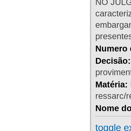
NO JULG
caracteri
embargant
presente
Numero 
Decisão:
proviment
Matéria:
ressarc/re
Nome do 
toggle e