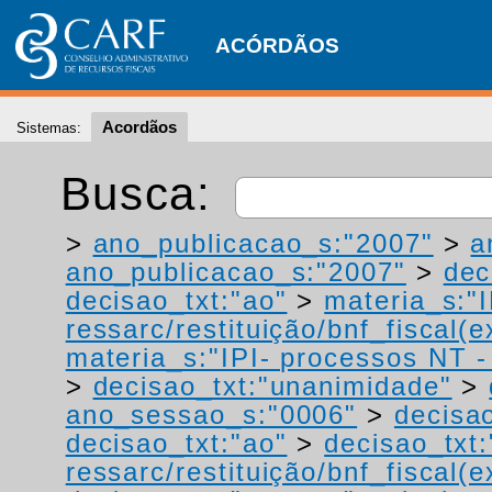
ACÓRDÃOS
Acordãos
Sistemas:
Busca:
>
ano_publicacao_s:"2007"
>
a
ano_publicacao_s:"2007"
>
dec
decisao_txt:"ao"
>
materia_s:"
ressarc/restituição/bnf_fiscal(ex
materia_s:"IPI- processos NT - r
>
decisao_txt:"unanimidade"
>
ano_sessao_s:"0006"
>
decisao
decisao_txt:"ao"
>
decisao_txt:
ressarc/restituição/bnf_fiscal(ex