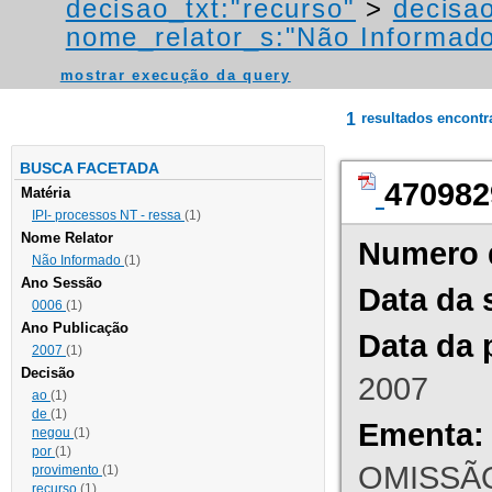
decisao_txt:"recurso"
>
decisao
nome_relator_s:"Não Informad
mostrar execução da query
1
resultados encont
BUSCA FACETADA
470982
Matéria
IPI- processos NT - ressa
(1)
Nome Relator
Numero 
Não Informado
(1)
Ano Sessão
Data da 
0006
(1)
Ano Publicação
Data da 
2007
(1)
Decisão
2007
ao
(1)
de
(1)
Ementa:
negou
(1)
por
(1)
OMISSÃO
provimento
(1)
recurso
(1)