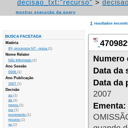
decisao_txt:"recurso"
>
decisa
mostrar execução da query
1
resultados encont
BUSCA FACETADA
470982
Matéria
IPI- processos NT - ressa
(1)
Nome Relator
Numero 
Não Informado
(1)
Ano Sessão
Data da 
0006
(1)
Ano Publicação
Data da 
2007
(1)
Decisão
2007
ao
(1)
de
(1)
Ementa:
negou
(1)
por
(1)
OMISSÃO
provimento
(1)
recurso
(1)
se
(1)
quando d