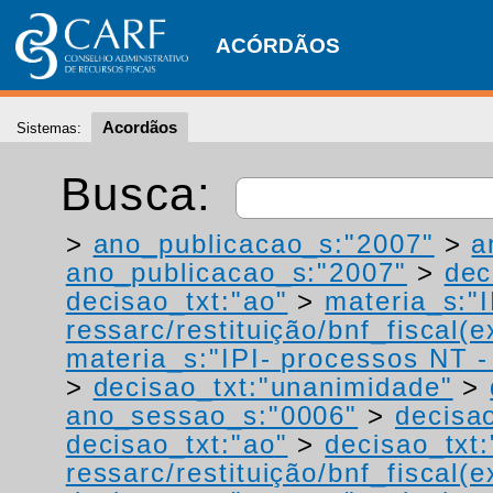
ACÓRDÃOS
Acordãos
Sistemas:
Busca:
>
ano_publicacao_s:"2007"
>
a
ano_publicacao_s:"2007"
>
dec
decisao_txt:"ao"
>
materia_s:"
ressarc/restituição/bnf_fiscal(ex
materia_s:"IPI- processos NT - r
>
decisao_txt:"unanimidade"
>
ano_sessao_s:"0006"
>
decisao
decisao_txt:"ao"
>
decisao_txt:
ressarc/restituição/bnf_fiscal(ex