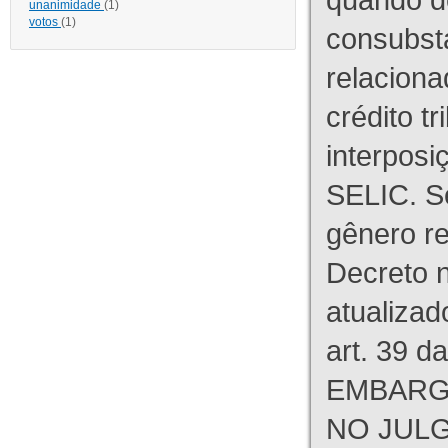
unanimidade
(1)
votos
(1)
consubst
relaciona
crédito tr
interpos
SELIC. S
gênero re
Decreto n
atualizad
art. 39 d
EMBARG
NO JULG