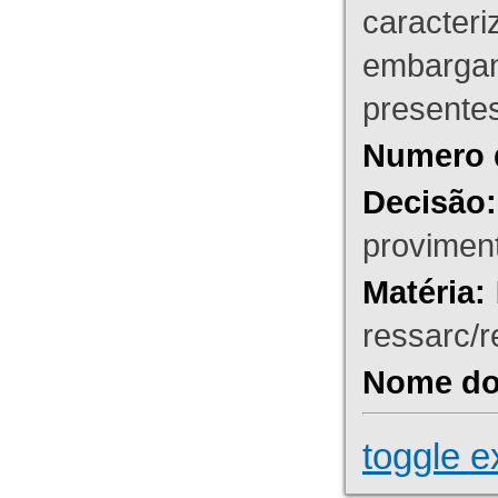
caracteri
embargant
presente
Numero 
Decisão:
proviment
Matéria:
ressarc/re
Nome do 
toggle e