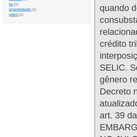
se
(1)
quando d
unanimidade
(1)
votos
(1)
consubst
relaciona
crédito tr
interpos
SELIC. S
gênero re
Decreto n
atualizad
art. 39 d
EMBARG