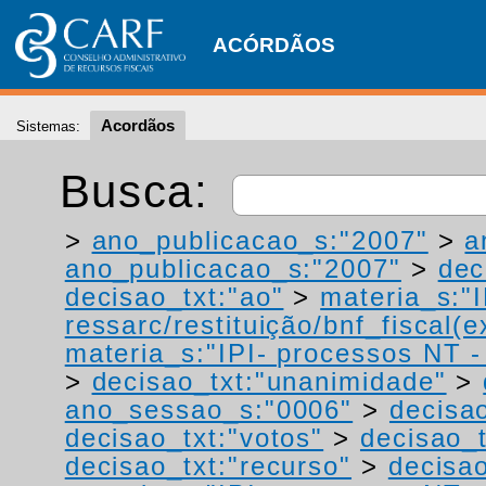
ACÓRDÃOS
Acordãos
Sistemas:
Busca:
>
ano_publicacao_s:"2007"
>
a
ano_publicacao_s:"2007"
>
dec
decisao_txt:"ao"
>
materia_s:"
ressarc/restituição/bnf_fiscal(ex
materia_s:"IPI- processos NT - r
>
decisao_txt:"unanimidade"
>
ano_sessao_s:"0006"
>
decisao
decisao_txt:"votos"
>
decisao_t
decisao_txt:"recurso"
>
decisao