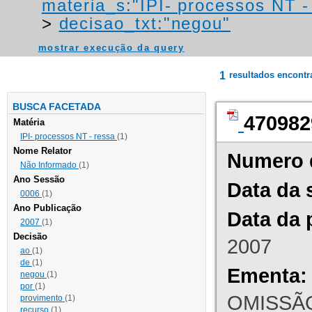
materia_s:"IPI- processos NT - r
>
decisao_txt:"negou"
mostrar execução da query
1
resultados encont
BUSCA FACETADA
470982
Matéria
IPI- processos NT - ressa
(1)
Nome Relator
Numero 
Não Informado
(1)
Ano Sessão
Data da 
0006
(1)
Ano Publicação
Data da 
2007
(1)
Decisão
2007
ao
(1)
de
(1)
Ementa:
negou
(1)
por
(1)
OMISSÃO
provimento
(1)
recurso
(1)