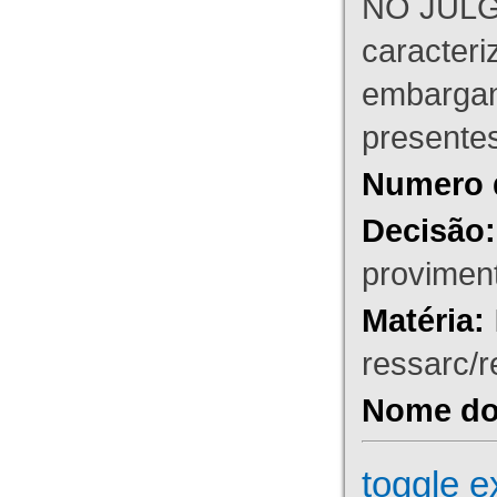
NO JULG
caracteri
embargant
presente
Numero 
Decisão:
proviment
Matéria:
ressarc/re
Nome do 
toggle e