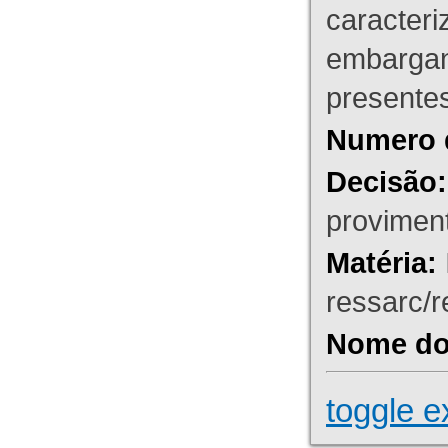
caracteri
embargant
presente
Numero 
Decisão:
proviment
Matéria:
ressarc/re
Nome do 
toggle e