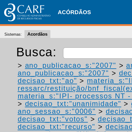
ACÓRDÃOS
Acordãos
Sistemas:
Busca:
>
ano_publicacao_s:"2007"
>
a
ano_publicacao_s:"2007"
>
dec
decisao_txt:"ao"
>
materia_s:"
ressarc/restituição/bnf_fiscal(ex
materia_s:"IPI- processos NT - r
>
decisao_txt:"unanimidade"
>
ano_sessao_s:"0006"
>
decisao
decisao_txt:"votos"
>
decisao_t
decisao_txt:"recurso"
>
decisao