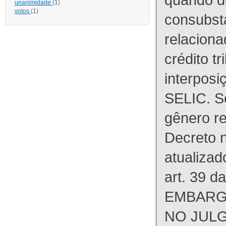
unanimidade
(1)
votos
(1)
consubst
relaciona
crédito tr
interpos
SELIC. S
gênero re
Decreto n
atualizad
art. 39 d
EMBARG
NO JULG