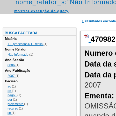
nome_relator_s:"Não Informad
mostrar execução da query
1
resultados encont
BUSCA FACETADA
470982
Matéria
IPI- processos NT - ressa
(1)
Nome Relator
Numero 
Não Informado
(1)
Ano Sessão
Data da 
0006
(1)
Ano Publicação
Data da 
2007
(1)
Decisão
2007
ao
(1)
de
(1)
Ementa:
negou
(1)
por
(1)
OMISSÃO
provimento
(1)
recurso
(1)
se
(1)
quando d