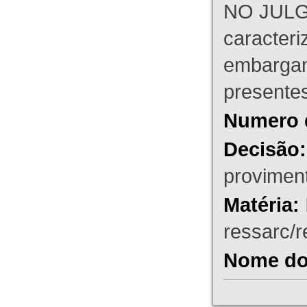
NO JULG
caracteri
embargant
presente
Numero 
Decisão:
proviment
Matéria:
ressarc/re
Nome do 