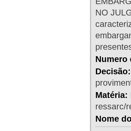
EMBARG
NO JULG
caracteri
embargant
presente
Numero 
Decisão:
proviment
Matéria:
ressarc/re
Nome do 