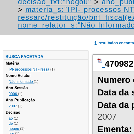
decisao_txt:"negou"
>
ano_publ
>
materia_s:"IPI- processos NT
ressarc/restituição/bnf_fiscal(ex
nome_relator_s:"Não Informad
1
resultados encont
BUSCA FACETADA
470982
Matéria
IPI- processos NT - ressa
(1)
Nome Relator
Numero 
Não Informado
(1)
Ano Sessão
Data da 
0006
(1)
Ano Publicação
Data da 
2007
(1)
Decisão
2007
ao
(1)
de
(1)
Ementa:
negou
(1)
por
(1)