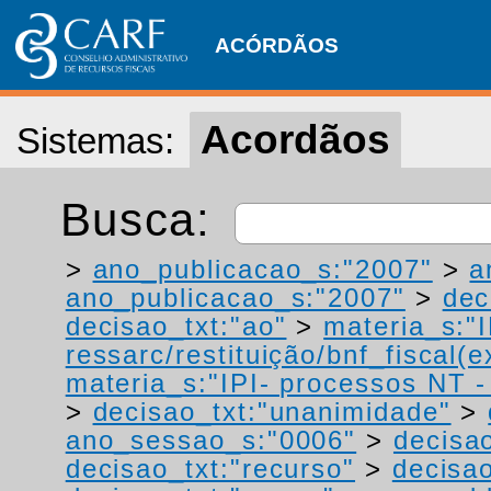
ACÓRDÃOS
Acordãos
Sistemas:
Busca:
>
ano_publicacao_s:"2007"
>
a
ano_publicacao_s:"2007"
>
dec
decisao_txt:"ao"
>
materia_s:"
ressarc/restituição/bnf_fiscal(ex
materia_s:"IPI- processos NT - r
>
decisao_txt:"unanimidade"
>
ano_sessao_s:"0006"
>
decisa
decisao_txt:"recurso"
>
decisao