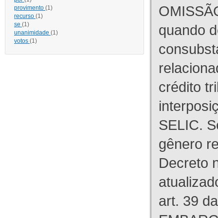
OMISSÃO
provimento
(1)
recurso
(1)
se
(1)
quando d
unanimidade
(1)
votos
(1)
consubst
relaciona
crédito tr
interpos
SELIC. S
gênero re
Decreto n
atualizad
art. 39 d