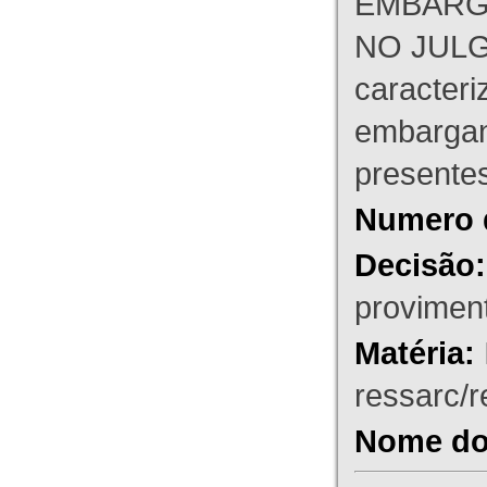
EMBARG
NO JULG
caracteri
embargant
presente
Numero 
Decisão:
proviment
Matéria:
ressarc/re
Nome do 