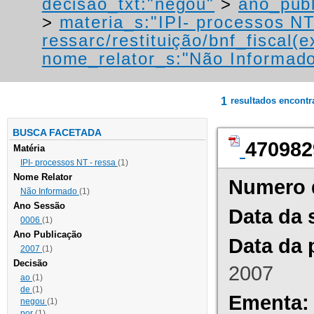
decisao_txt:"negou"
>
ano_publ
>
materia_s:"IPI- processos NT
ressarc/restituição/bnf_fiscal(ex
nome_relator_s:"Não Informad
1
resultados encont
BUSCA FACETADA
470982
Matéria
IPI- processos NT - ressa
(1)
Nome Relator
Numero 
Não Informado
(1)
Ano Sessão
Data da 
0006
(1)
Ano Publicação
Data da 
2007
(1)
Decisão
2007
ao
(1)
de
(1)
Ementa:
negou
(1)
por
(1)