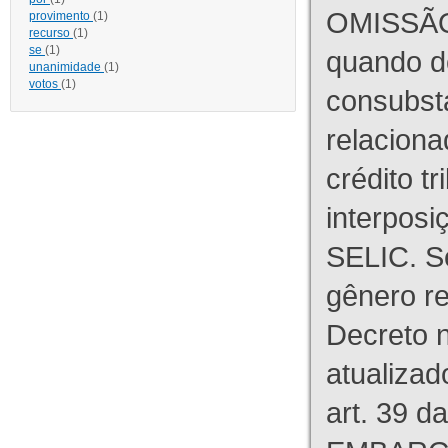
OMISSÃO
provimento
(1)
recurso
(1)
se
(1)
quando d
unanimidade
(1)
votos
(1)
consubst
relaciona
crédito tr
interpos
SELIC. S
gênero re
Decreto n
atualizad
art. 39 d