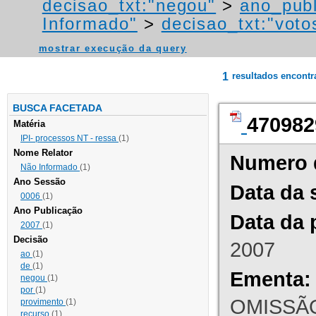
decisao_txt:"negou"
>
ano_publ
Informado"
>
decisao_txt:"voto
mostrar execução da query
1
resultados encont
BUSCA FACETADA
470982
Matéria
IPI- processos NT - ressa
(1)
Nome Relator
Numero 
Não Informado
(1)
Ano Sessão
Data da 
0006
(1)
Ano Publicação
Data da 
2007
(1)
Decisão
2007
ao
(1)
de
(1)
Ementa:
negou
(1)
por
(1)
OMISSÃO
provimento
(1)
recurso
(1)