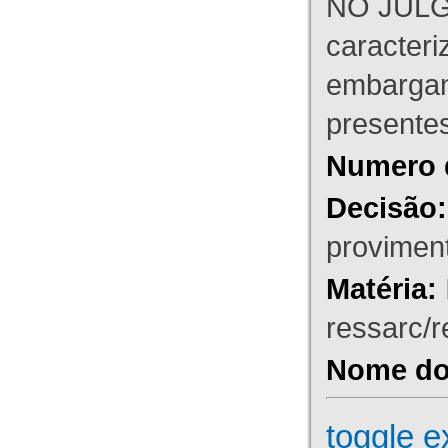
NO JULG
caracteri
embargant
presente
Numero 
Decisão:
proviment
Matéria:
ressarc/re
Nome do 
toggle e