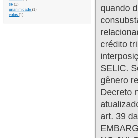
se
(1)
quando d
unanimidade
(1)
votos
(1)
consubst
relaciona
crédito tr
interpos
SELIC. S
gênero re
Decreto n
atualizad
art. 39 d
EMBARG