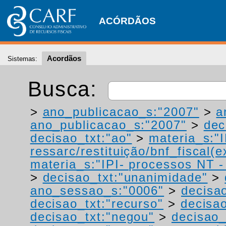
ACÓRDÃOS
Acordãos
Sistemas:
Busca:
>
ano_publicacao_s:"2007"
>
a
ano_publicacao_s:"2007"
>
dec
decisao_txt:"ao"
>
materia_s:"
ressarc/restituição/bnf_fiscal(ex
materia_s:"IPI- processos NT - r
>
decisao_txt:"unanimidade"
>
ano_sessao_s:"0006"
>
decisa
decisao_txt:"recurso"
>
decisao
decisao_txt:"negou"
>
decisao_