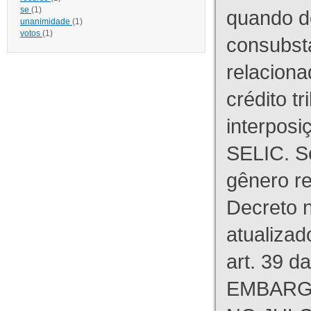
se
(1)
quando d
unanimidade
(1)
votos
(1)
consubst
relaciona
crédito tr
interpos
SELIC. S
gênero re
Decreto n
atualizad
art. 39 d
EMBARG