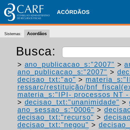
ACÓRDÃOS
Acordãos
Sistemas:
Busca:
>
ano_publicacao_s:"2007"
>
a
ano_publicacao_s:"2007"
>
dec
decisao_txt:"ao"
>
materia_s:"
ressarc/restituição/bnf_fiscal(ex
materia_s:"IPI- processos NT - r
>
decisao_txt:"unanimidade"
>
ano_sessao_s:"0006"
>
decisa
decisao_txt:"recurso"
>
decisao
decisao_txt:"negou"
>
decisao_