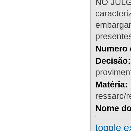
NO JULG
caracteri
embargant
presente
Numero 
Decisão:
proviment
Matéria:
ressarc/re
Nome do 
toggle e