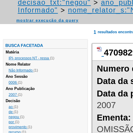
decisao_txt:"negou"
>
ano_publ
Informado"
>
nome_relator_s:"
mostrar execução da query
1
resultados encont
BUSCA FACETADA
470982
Matéria
IPI- processos NT - ressa
(1)
Nome Relator
Numero 
Não Informado
(1)
Ano Sessão
Data da 
0006
(1)
Ano Publicação
Data da 
2007
(1)
Decisão
2007
ao
(1)
de
(1)
Ementa:
negou
(1)
por
(1)
OMISSÃO
provimento
(1)
recurso
(1)