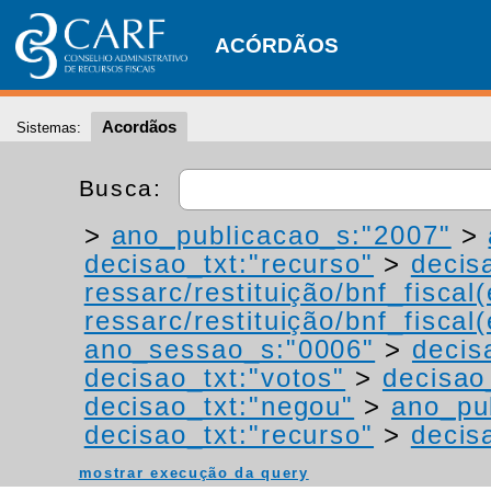
ACÓRDÃOS
Acordãos
Sistemas:
Busca:
>
ano_publicacao_s:"2007"
>
decisao_txt:"recurso"
>
decis
ressarc/restituição/bnf_fiscal(
ressarc/restituição/bnf_fiscal(
ano_sessao_s:"0006"
>
decis
decisao_txt:"votos"
>
decisao
decisao_txt:"negou"
>
ano_pu
decisao_txt:"recurso"
>
decis
mostrar execução da query