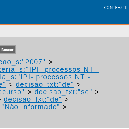
CONTRASTE
cao_s:"2007"
>
eria_s:"IPI- processos NT -
ia_s:"IPI- processos NT -
e"
>
decisao_txt:"de"
>
ecurso"
>
decisao_txt:"se"
>
>
decisao_txt:"de"
>
:"Não Informado"
>