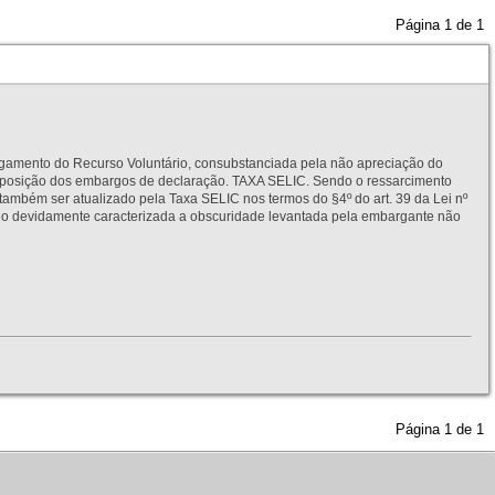
Página
1
de
1
to do Recurso Voluntário, consubstanciada pela não apreciação do
interposição dos embargos de declaração. TAXA SELIC. Sendo o ressarcimento
também ser atualizado pela Taxa SELIC nos termos do §4º do art. 39 da Lei nº
idamente caracterizada a obscuridade levantada pela embargante não
Página
1
de
1