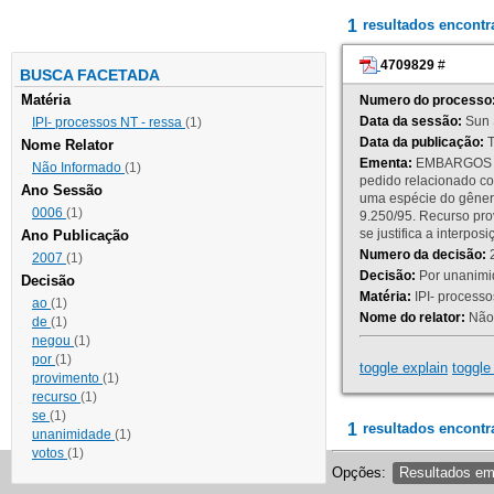
1
resultados encont
4709829
#
BUSCA FACETADA
Matéria
Numero do processo
Data da sessão:
Sun 
IPI- processos NT - ressa
(1)
Data da publicação:
T
Nome Relator
Ementa:
EMBARGOS DE
Não Informado
(1)
pedido relacionado co
Ano Sessão
uma espécie do gênero
0006
(1)
9.250/95. Recurso p
se justifica a interp
Ano Publicação
Numero da decisão:
2
2007
(1)
Decisão:
Por unanimid
Decisão
Matéria:
IPI- processos
ao
(1)
Nome do relator:
Não 
de
(1)
negou
(1)
por
(1)
toggle explain
toggle 
provimento
(1)
recurso
(1)
se
(1)
1
resultados encontr
unanimidade
(1)
votos
(1)
Opções:
Resultados e