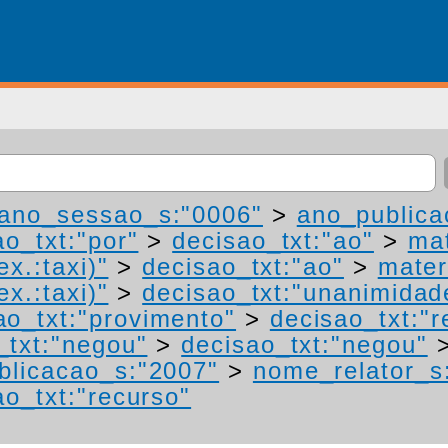
ano_sessao_s:"0006"
>
ano_publica
ao_txt:"por"
>
decisao_txt:"ao"
>
mat
ex.:taxi)"
>
decisao_txt:"ao"
>
mater
ex.:taxi)"
>
decisao_txt:"unanimidad
ao_txt:"provimento"
>
decisao_txt:"r
_txt:"negou"
>
decisao_txt:"negou"
blicacao_s:"2007"
>
nome_relator_s
ao_txt:"recurso"