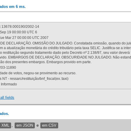
rados em 6 ms.
:
13678.000190/2002-14
Sep 19 00:00:00 UTC 6
ue Mar 27 00:00:00 UTC 2007
 DECLARAÇÃO. OMISSÃO DO JULGADO. Constatada omissão, quando do julgamen
m a atualização monetária do crédito tributário pela taxa SELIC. Justifica-se a 
 restituição segundo tratamento dado pelo Decreto nº 2.138/97, seu valor deverá 
rovido. EMBARGOS DE DECLARAÇÃO. OBSCURIDADE NO JULGADO. Não estando dev
osição dos presentes embargos. Embargos provido em parte.
03-11890
ade de votos, negou-se provimento ao recurso.
 NT - ressarc/restituição/bnf_fiscal(ex.:taxi)
Informado
all fields
ados.
m XML
,
em JSON
e
em CSV