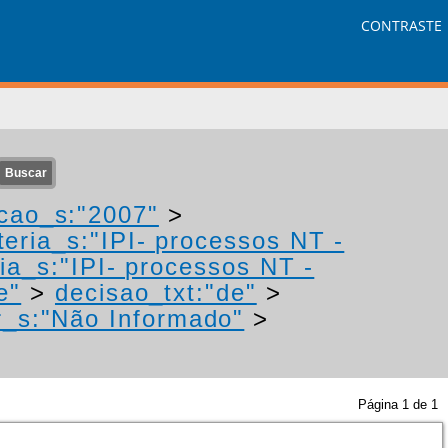
CONTRASTE
cao_s:"2007"
>
eria_s:"IPI- processos NT -
ia_s:"IPI- processos NT -
e"
>
decisao_txt:"de"
>
r_s:"Não Informado"
>
Página
1
de
1