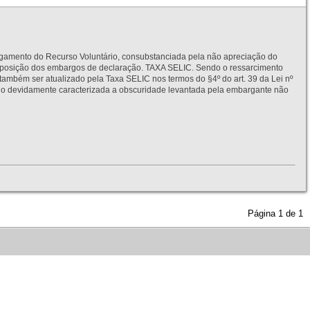
to do Recurso Voluntário, consubstanciada pela não apreciação do
interposição dos embargos de declaração. TAXA SELIC. Sendo o ressarcimento
também ser atualizado pela Taxa SELIC nos termos do §4º do art. 39 da Lei nº
idamente caracterizada a obscuridade levantada pela embargante não
Página
1
de
1