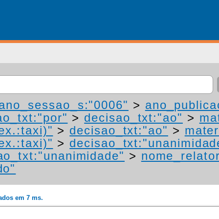
ano_sessao_s:"0006"
>
ano_publica
ao_txt:"por"
>
decisao_txt:"ao"
>
mat
ex.:taxi)"
>
decisao_txt:"ao"
>
mater
ex.:taxi)"
>
decisao_txt:"unanimidad
ao_txt:"unanimidade"
>
nome_relato
do"
rados em 7 ms.