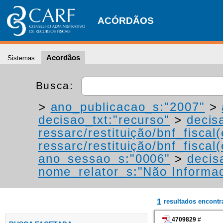
ACÓRDÃOS
Acordãos
Sistemas:
Busca:
>
ano_publicacao_s:"2007"
>
decisao_txt:"recurso"
>
decis
ressarc/restituição/bnf_fiscal(
ressarc/restituição/bnf_fiscal(
ano_sessao_s:"0006"
>
decis
nome_relator_s:"Não Informa
1
resultados encont
4709829
#