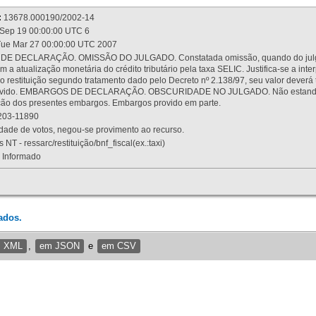
:
13678.000190/2002-14
Sep 19 00:00:00 UTC 6
ue Mar 27 00:00:00 UTC 2007
 DECLARAÇÃO. OMISSÃO DO JULGADO. Constatada omissão, quando do julgamen
m a atualização monetária do crédito tributário pela taxa SELIC. Justifica-se a 
 restituição segundo tratamento dado pelo Decreto nº 2.138/97, seu valor deverá 
rovido. EMBARGOS DE DECLARAÇÃO. OBSCURIDADE NO JULGADO. Não estando dev
osição dos presentes embargos. Embargos provido em parte.
03-11890
ade de votos, negou-se provimento ao recurso.
 NT - ressarc/restituição/bnf_fiscal(ex.:taxi)
Informado
ados.
m XML
,
em JSON
e
em CSV