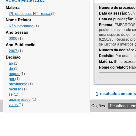
BUSCA FACETADA
Matéria
Numero do processo
Data da sessão:
Sun 
IPI- processos NT - ressa
(1)
Data da publicação:
T
Nome Relator
Ementa:
EMBARGOS DE
Não Informado
(1)
pedido relacionado co
Ano Sessão
uma espécie do gênero
0006
(1)
9.250/95. Recurso p
se justifica a interp
Ano Publicação
Numero da decisão:
2
2007
(1)
Decisão:
Por unanimid
Decisão
Matéria:
IPI- processos
ao
(1)
Nome do relator:
Não 
de
(1)
negou
(1)
por
(1)
provimento
(1)
recurso
(1)
1
resultados encontr
se
(1)
unanimidade
(1)
votos
(1)
Opções:
Resultados e