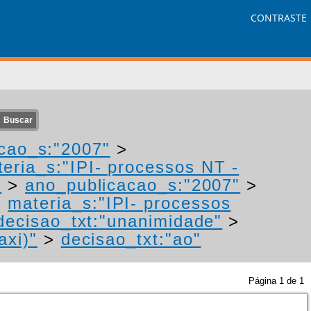
CONTRASTE
cao_s:"2007"
>
eria_s:"IPI- processos NT -
"
>
ano_publicacao_s:"2007"
>
>
materia_s:"IPI- processos
decisao_txt:"unanimidade"
>
axi)"
>
decisao_txt:"ao"
Página
1
de
1