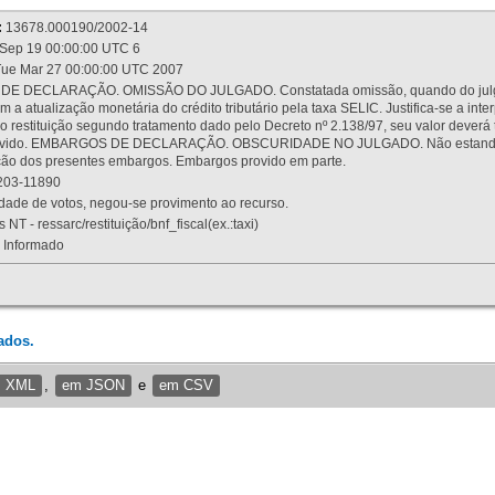
:
13678.000190/2002-14
Sep 19 00:00:00 UTC 6
ue Mar 27 00:00:00 UTC 2007
 DECLARAÇÃO. OMISSÃO DO JULGADO. Constatada omissão, quando do julgamen
m a atualização monetária do crédito tributário pela taxa SELIC. Justifica-se a 
 restituição segundo tratamento dado pelo Decreto nº 2.138/97, seu valor deverá 
rovido. EMBARGOS DE DECLARAÇÃO. OBSCURIDADE NO JULGADO. Não estando dev
osição dos presentes embargos. Embargos provido em parte.
03-11890
ade de votos, negou-se provimento ao recurso.
 NT - ressarc/restituição/bnf_fiscal(ex.:taxi)
Informado
ados.
m XML
,
em JSON
e
em CSV