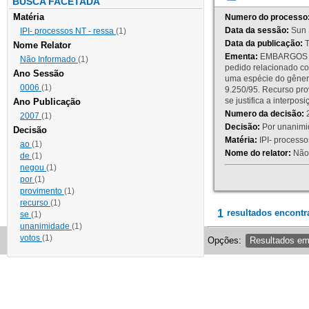
BUSCA FACETADA
Matéria
Numero do processo
Data da sessão:
Sun 
IPI- processos NT - ressa
(1)
Data da publicação:
T
Nome Relator
Ementa:
EMBARGOS DE
Não Informado
(1)
pedido relacionado co
Ano Sessão
uma espécie do gênero
0006
(1)
9.250/95. Recurso p
se justifica a interp
Ano Publicação
Numero da decisão:
2
2007
(1)
Decisão:
Por unanimid
Decisão
Matéria:
IPI- processos
ao
(1)
Nome do relator:
Não 
de
(1)
negou
(1)
por
(1)
provimento
(1)
recurso
(1)
1
resultados encontr
se
(1)
unanimidade
(1)
votos
(1)
Opções:
Resultados e