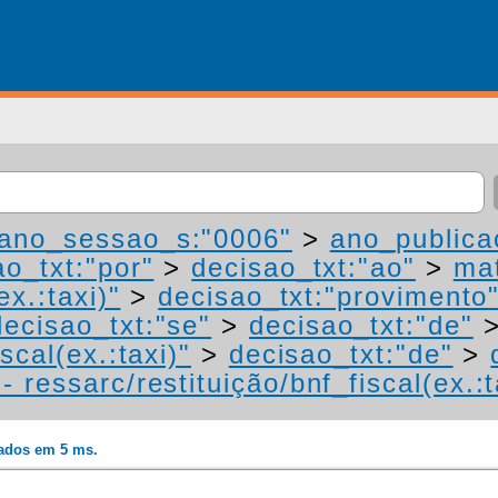
ano_sessao_s:"0006"
>
ano_publica
ao_txt:"por"
>
decisao_txt:"ao"
>
mat
ex.:taxi)"
>
decisao_txt:"provimento
decisao_txt:"se"
>
decisao_txt:"de"
scal(ex.:taxi)"
>
decisao_txt:"de"
>
 ressarc/restituição/bnf_fiscal(ex.:t
rados em 5 ms.