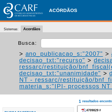
ACÓRDÃOS
Acordãos
Sistemas:
Busca:
>
ano_publicacao_s:"2007"
>
decisao_txt:"recurso"
>
decis
ressarc/restituição/bnf_fiscal(
decisao_txt:"unanimidade"
>
NT - ressarc/restituição/bnf_fi
materia_s:"IPI- processos NT -
1
resultados encont
4709829
#