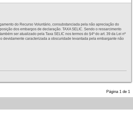
to do Recurso Voluntário, consubstanciada pela não apreciação do
interposição dos embargos de declaração. TAXA SELIC. Sendo o ressarcimento
também ser atualizado pela Taxa SELIC nos termos do §4º do art. 39 da Lei nº
idamente caracterizada a obscuridade levantada pela embargante não
Página
1
de
1