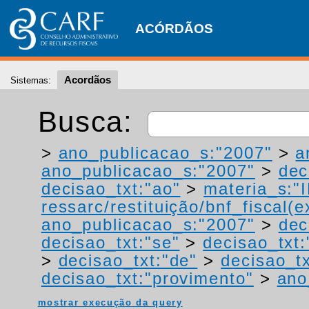
ACÓRDÃOS
Acordãos
Sistemas:
Busca:
>
ano_publicacao_s:"2007"
>
a
ano_publicacao_s:"2007"
>
dec
decisao_txt:"ao"
>
materia_s:"
ressarc/restituição/bnf_fiscal(ex
ano_publicacao_s:"2007"
>
dec
decisao_txt:"se"
>
decisao_txt:
>
decisao_txt:"de"
>
decisao_tx
decisao_txt:"provimento"
>
ano
mostrar execução da query