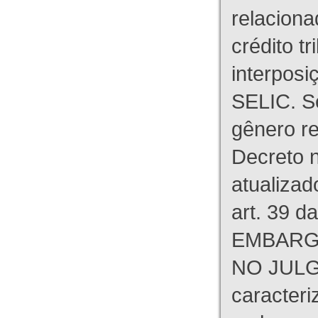
relaciona
crédito tr
interpos
SELIC. S
gênero re
Decreto n
atualizad
art. 39 d
EMBARG
NO JULG
caracteri