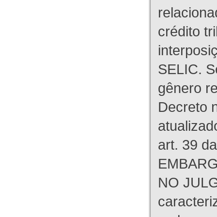
relaciona
crédito tr
interpos
SELIC. S
gênero re
Decreto n
atualizad
art. 39 d
EMBARG
NO JULG
caracteri