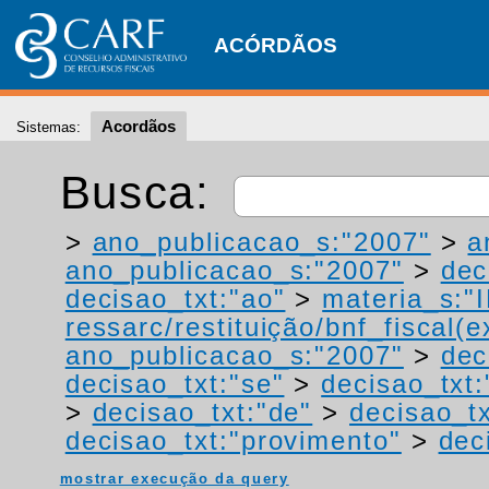
ACÓRDÃOS
Acordãos
Sistemas:
Busca:
>
ano_publicacao_s:"2007"
>
a
ano_publicacao_s:"2007"
>
dec
decisao_txt:"ao"
>
materia_s:"
ressarc/restituição/bnf_fiscal(ex
ano_publicacao_s:"2007"
>
dec
decisao_txt:"se"
>
decisao_txt:
>
decisao_txt:"de"
>
decisao_tx
decisao_txt:"provimento"
>
dec
mostrar execução da query