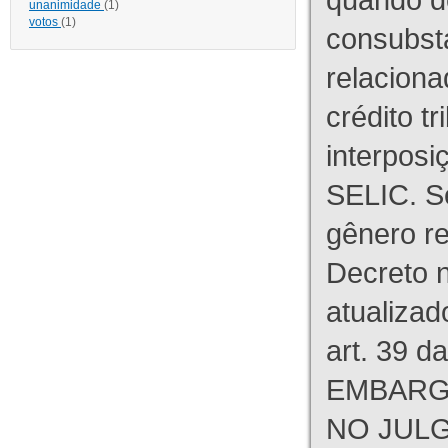
unanimidade
(1)
votos
(1)
consubst
relaciona
crédito tr
interpos
SELIC. S
gênero re
Decreto n
atualizad
art. 39 d
EMBARG
NO JULG