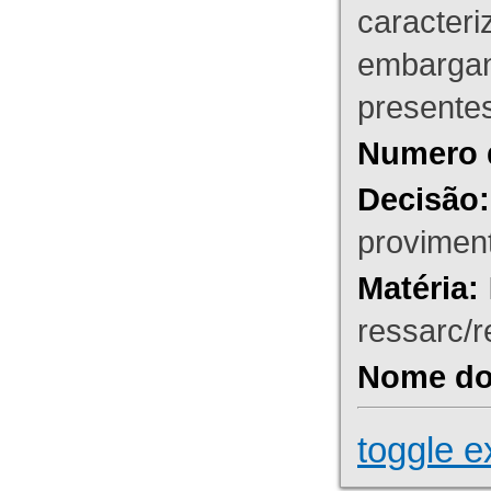
caracteri
embargant
presente
Numero 
Decisão:
proviment
Matéria:
ressarc/re
Nome do 
toggle e