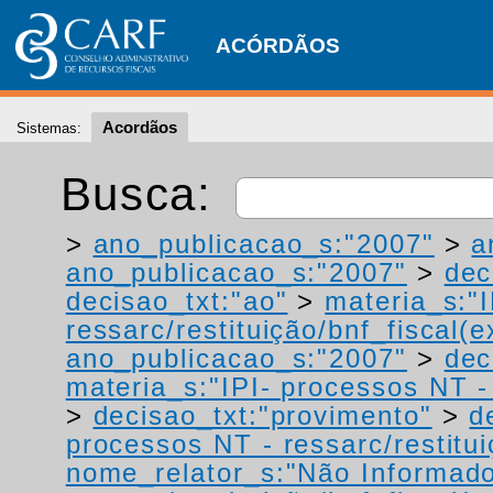
ACÓRDÃOS
Acordãos
Sistemas:
Busca:
>
ano_publicacao_s:"2007"
>
a
ano_publicacao_s:"2007"
>
dec
decisao_txt:"ao"
>
materia_s:"
ressarc/restituição/bnf_fiscal(ex
ano_publicacao_s:"2007"
>
dec
materia_s:"IPI- processos NT - r
>
decisao_txt:"provimento"
>
d
processos NT - ressarc/restituiç
nome_relator_s:"Não Informad