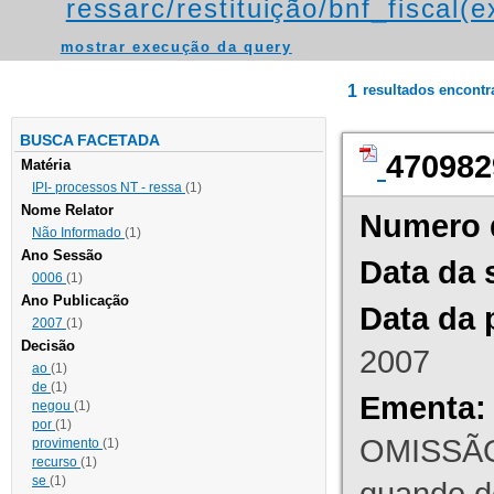
ressarc/restituição/bnf_fiscal(ex
mostrar execução da query
1
resultados encont
BUSCA FACETADA
470982
Matéria
IPI- processos NT - ressa
(1)
Nome Relator
Numero 
Não Informado
(1)
Ano Sessão
Data da 
0006
(1)
Ano Publicação
Data da 
2007
(1)
Decisão
2007
ao
(1)
de
(1)
Ementa:
negou
(1)
por
(1)
OMISSÃO
provimento
(1)
recurso
(1)
se
(1)
quando d