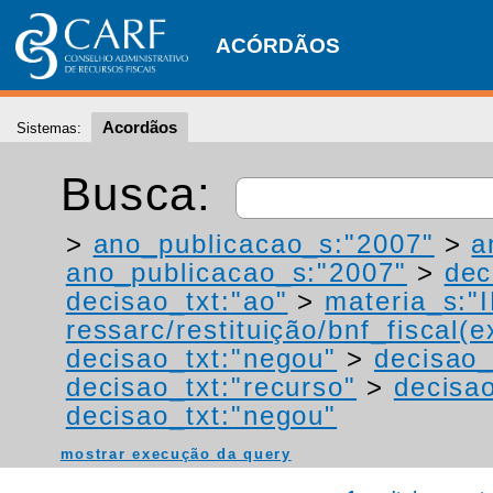
ACÓRDÃOS
Acordãos
Sistemas:
Busca:
>
ano_publicacao_s:"2007"
>
a
ano_publicacao_s:"2007"
>
dec
decisao_txt:"ao"
>
materia_s:"
ressarc/restituição/bnf_fiscal(ex
decisao_txt:"negou"
>
decisao_
decisao_txt:"recurso"
>
decisao
decisao_txt:"negou"
mostrar execução da query