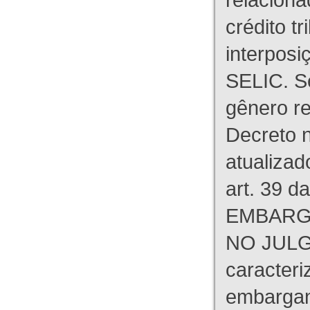
crédito tr
interpos
SELIC. S
gênero re
Decreto n
atualizad
art. 39 d
EMBARG
NO JULG
caracteri
embargant