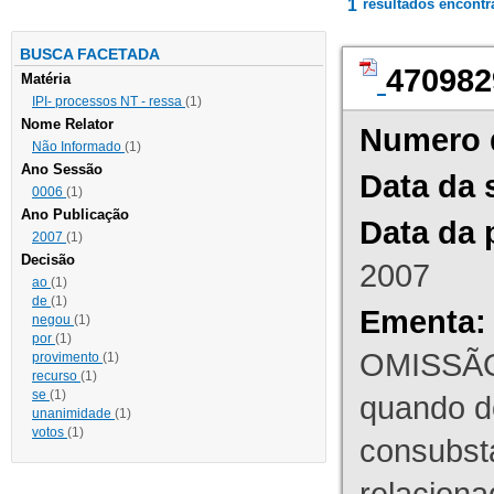
1
resultados encont
BUSCA FACETADA
470982
Matéria
IPI- processos NT - ressa
(1)
Nome Relator
Numero 
Não Informado
(1)
Ano Sessão
Data da 
0006
(1)
Ano Publicação
Data da 
2007
(1)
Decisão
2007
ao
(1)
de
(1)
Ementa:
negou
(1)
por
(1)
OMISSÃO
provimento
(1)
recurso
(1)
se
(1)
quando d
unanimidade
(1)
votos
(1)
consubst
relaciona