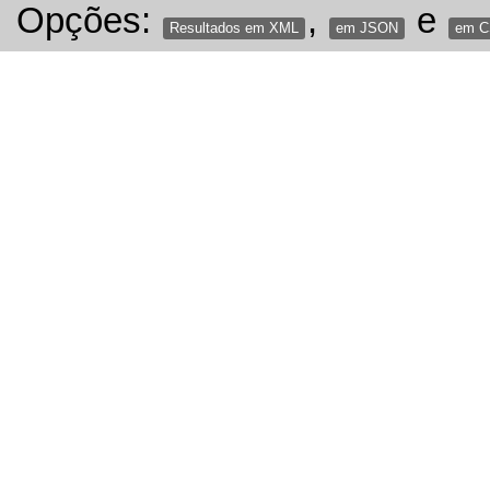
Opções:
,
e
Resultados em XML
em JSON
em 