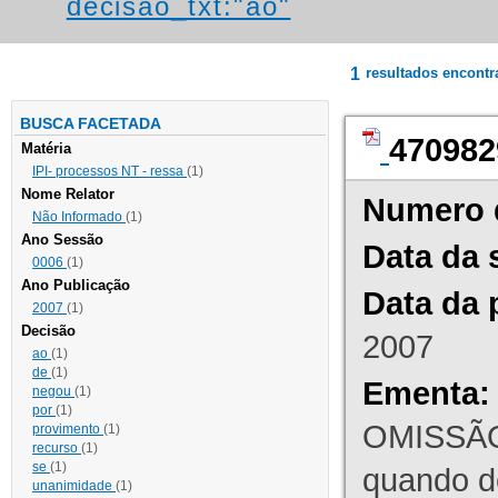
decisao_txt:"ao"
1
resultados encont
BUSCA FACETADA
470982
Matéria
IPI- processos NT - ressa
(1)
Nome Relator
Numero 
Não Informado
(1)
Ano Sessão
Data da 
0006
(1)
Ano Publicação
Data da 
2007
(1)
Decisão
2007
ao
(1)
de
(1)
Ementa:
negou
(1)
por
(1)
OMISSÃO
provimento
(1)
recurso
(1)
se
(1)
quando d
unanimidade
(1)