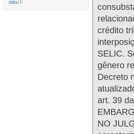
votos
(1)
consubst
relaciona
crédito tr
interpos
SELIC. S
gênero re
Decreto n
atualizad
art. 39 d
EMBARG
NO JULG