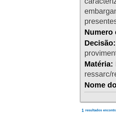
caracteri
embargant
presente
Numero 
Decisão:
proviment
Matéria:
ressarc/re
Nome do 
1
resultados encontr