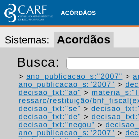
ACÓRDÃOS
Acordãos
Sistemas:
Busca:
>
ano_publicacao_s:"2007"
>
a
ano_publicacao_s:"2007"
>
dec
decisao_txt:"ao"
>
materia_s:"
ressarc/restituição/bnf_fiscal(ex
decisao_txt:"se"
>
decisao_txt:
decisao_txt:"de"
>
decisao_txt:
decisao_txt:"negou"
>
decisao_
ano_publicacao_s:"2007"
>
dec