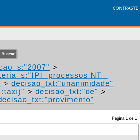
CONTRASTE
cao_s:"2007"
>
eria_s:"IPI- processos NT -
"
>
decisao_txt:"unanimidade"
:taxi)"
>
decisao_txt:"de"
>
decisao_txt:"provimento"
Página
1
de
1