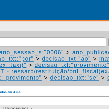
ano_sessao_s:"0006"
>
ano_publica
ao_txt:"por"
>
decisao_txt:"ao"
>
mat
ex.:taxi)"
>
decisao_txt:"provimento
 - ressarc/restituição/bnf_fiscal(ex.
t:"provimento"
>
decisao_txt:"se"
>
rados em 4 ms.
:
13678.000190/2002-14