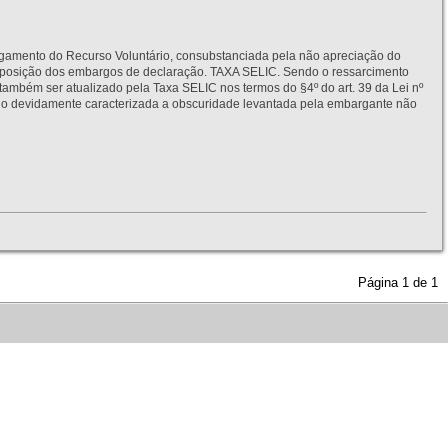
to do Recurso Voluntário, consubstanciada pela não apreciação do
interposição dos embargos de declaração. TAXA SELIC. Sendo o ressarcimento
também ser atualizado pela Taxa SELIC nos termos do §4º do art. 39 da Lei nº
idamente caracterizada a obscuridade levantada pela embargante não
Página
1
de
1