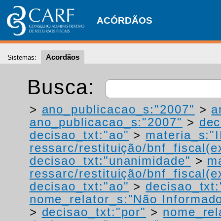
ACÓRDÃOS
Acordãos
Sistemas:
Busca:
>
ano_publicacao_s:"2007"
>
a
ano_publicacao_s:"2007"
>
dec
decisao_txt:"ao"
>
materia_s:"
ressarc/restituição/bnf_fiscal(ex
decisao_txt:"unanimidade"
>
ma
ressarc/restituição/bnf_fiscal(ex
decisao_txt:"ao"
>
decisao_txt
nome_relator_s:"Não Informad
>
decisao_txt:"por"
>
nome_rel