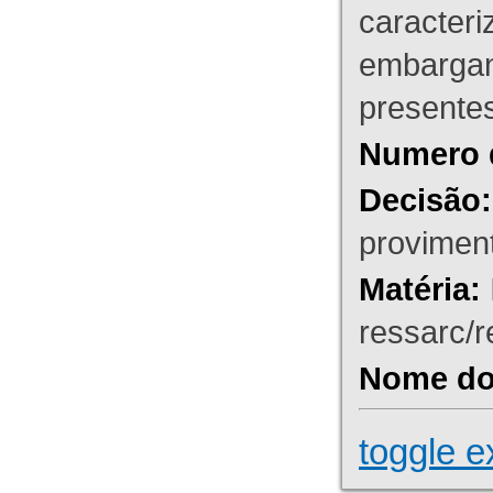
caracteri
embargant
presente
Numero 
Decisão:
proviment
Matéria:
ressarc/re
Nome do 
toggle e