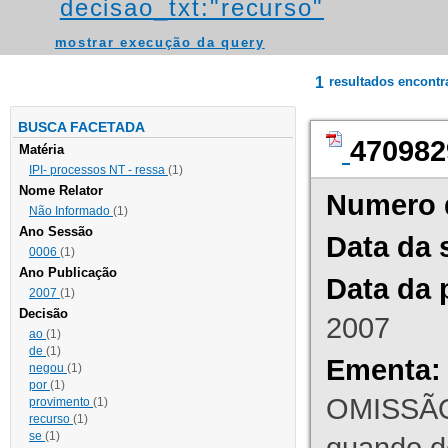
decisao_txt:"recurso"
mostrar execução da query
1
resultados encont
BUSCA FACETADA
470982
Matéria
IPI- processos NT - ressa
(1)
Nome Relator
Numero 
Não Informado
(1)
Ano Sessão
Data da 
0006
(1)
Ano Publicação
Data da 
2007
(1)
Decisão
2007
ao
(1)
de
(1)
Ementa:
negou
(1)
por
(1)
OMISSÃO
provimento
(1)
recurso
(1)
se
(1)
quando d