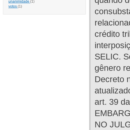
unanimidade
(1)
votos
(1)
consubst
relaciona
crédito tr
interpos
SELIC. S
gênero re
Decreto n
atualizad
art. 39 d
EMBARG
NO JULG